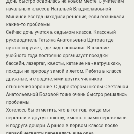
Дочь быстро освоилась на новом месте. С учителем
начальных классов Натальей Владиславовной
Мининой всегда находили решения, если возникали
какие-то проблемы.
Сейчас дочь учится в седьмом классе. Классный
руководитель Татьяна Анатольевна Щитова где
нужно поругает, где надо похвалит. В течение
учебного года постоянно организует поездки:
бассейн, лазертаг, квесты, катание на «ватрушках»,
походы на природу зимой и летом. Ребята в классе
дружные, и с родителями других учеников
отношения хорошие. С директором школы Светланой
Анатольевной Бозовой тоже очень быстро решались
проблемы.
Хотелось бы отметить, что в тот год, когда мы
перешли в другую школу, вместе с нами перевелась
и подруга дочери. А ранее в первом классе после
первой четверти перевелась еще одна