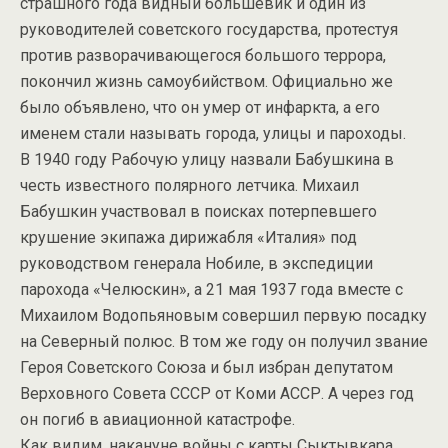
страшного года видный большевик и один из
руководителей советского государства, протестуя
против разворачивающегося большого террора,
покончил жизнь самоубийством. Официально же
было объявлено, что он умер от инфаркта, а его
именем стали называть города, улицы и пароходы.
В 1940 году Рабочую улицу назвали Бабушкина в
честь известного полярного летчика. Михаил
Бабушкин участвовал в поисках потерпевшего
крушение экипажа дирижабля «Италия» под
руководством генерала Нобиле, в экспедиции
парохода «Челюскин», а 21 мая 1937 года вместе с
Михаилом Водопьяновым совершил первую посадку
на Северный полюс. В том же году он получил звание
Героя Советского Союза и был избран депутатом
Верховного Совета СССР от Коми АССР. А через год
он погиб в авиационной катастрофе.
Как видим, накануне войны с карты Сыктывкара