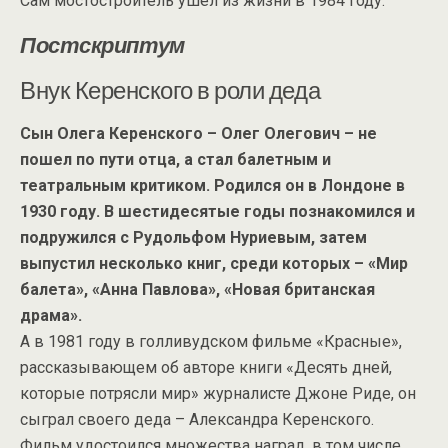
Сам мостостроитель ушел из жизни в 1984 году.
Постскриптум
Внук Керенского в роли деда
Сын Олега Керенского – Олег Олегович – не
пошел по пути отца, а стал балетным и
театральным критиком. Родился он в Лондоне в
1930 году. В шестидесятые годы познакомился и
подружился с Рудольфом Нуриевым, затем
выпустил несколько книг, среди которых – «Мир
балета», «Анна Павлова», «Новая британская
драма».
А в 1981 году в голливудском фильме «Красные»,
рассказывающем об авторе книги «Десять дней,
которые потрясли мир» журналисте Джоне Риде, он
сыграл своего деда – Александра Керенского.
Фильм удостоился множества наград, в том числе