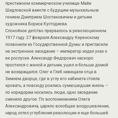
престижном коммерческом училище Майи
Шидловской вместе с будущим музыкальным
гением Дмитрием Шостаковичем и детьми
художника Бориса Кустодиева.
Спокойное детство прервалось в революционном
1917 году. 27 февраля Александру Керенскому
позвонили из Государственной Думы и пригласили
на экстренное заседание – император издал указ о
ее роспуске. Александр Федорович наскоро
простился с женой и детьми, ушел и больше домой
не возвращался. Олег и Глеб навещали отца в
Зимнем дворце, где в углу его кабинета стояла
кровать, а повсюду роилась сумасшедшая жизнь –
по коридорам носились люди, одно заседание
сменяло другое. По воспоминаниям Олега
Александровича, царило всеобщее воодушевление,
народ хотел углубления революции и еще большей