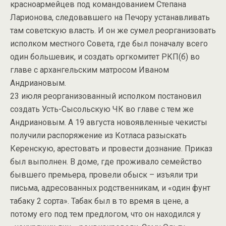
красноармейцев под командованием Степана
Ларионова, следовавшего на Печору устанавливать
там советскую власть. И он же сумел реорганизовать
исполком местного Совета, где был поначалу всего
один большевик, и создать оргкомитет РКП(б) во
главе с архангельским матросом Иваном
Андриановым.
23 июля реорганизованный исполком постановил
создать Усть-Сысольскую ЧК во главе с тем же
Андриановым. А 19 августа новоявленные чекисты
получили распоряжение из Котласа разыскать
Керенскую, арестовать и провести дознание. Приказ
был выполнен. В доме, где проживало семейство
бывшего премьера, провели обыск – изъяли три
письма, адресованных родственникам, и «один фунт
табаку 2 сорта». Табак был в то время в цене, а
потому его под тем предлогом, что он находился у