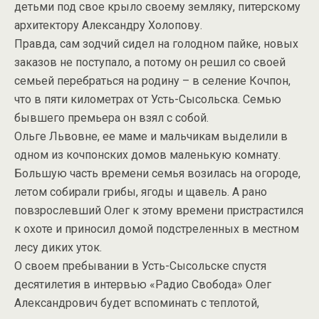
детьми под свое крыло своему земляку, питерскому
архитектору Александру Холопову.
Правда, сам зодчий сидел на голодном пайке, новых
заказов не поступало, а потому он решил со своей
семьей перебраться на родину – в селение Кочпон,
что в пяти километрах от Усть-Сысольска. Семью
бывшего премьера он взял с собой.
Ольге Львовне, ее маме и мальчикам выделили в
одном из кочпонских домов маленькую комнату.
Большую часть времени семья возилась на огороде,
летом собирали грибы, ягоды и щавель. А рано
повзрослевший Олег к этому времени пристрастился
к охоте и приносил домой подстреленных в местном
лесу диких уток.
О своем пребывании в Усть-Сысольске спустя
десятилетия в интервью «Радио Свобода» Олег
Александрович будет вспоминать с теплотой,