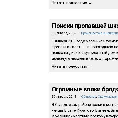
Читать полностью →
Поиски пропавшей шко
30 января, 2015
-
Происшествия и кримин
1 января 2015 года маленькое таеж
тревожная весть — в новогоднюю но
пошла на дискотеку в местный дом к
исчезнуть человек в селе, отгорож
Читать полностью →
Огромные волки бродя
30 января, 2015
-
Общество
,
Окружающая 
В Сысольском районе волки в конце 
улицы. В селе Куратово, Визинге, 
домашних животных, поэтому вечеро