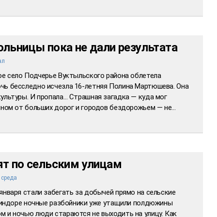
льницы пока не дали результата
ал
ное село Подчерье Вуктыльского района облетела
чь бесследно исчезла 16-летняя Полина Мартюшева. Она
ультуры. И пропала… Страшная загадка — куда мог
енном от больших дорог и городов бездорожьем — не…
т по сельским улицам
среда
января стали забегать за добычей прямо на сельские
Визиндоре ночные разбойники уже утащили полдюжины
м и ночью люди стараются не выходить на улицу. Как