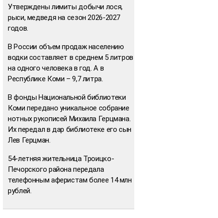
Утверждены лимиты добычи лося,
рыси, медведя на сезон 2026-2027
годов.
В России объем продаж населению
водки составляет в среднем 5 литров
на одного человека в год. А в
Республике Коми – 9,7 литра.
В фонды Национальной библиотеки
Коми передано уникальное собрание
нотных рукописей Михаила Герцмана.
Их передал в дар библиотеке его сын
Лев Герцман.
54-летняя жительница Троицко-
Печорского района передала
телефонным аферистам более 14 млн
рублей.