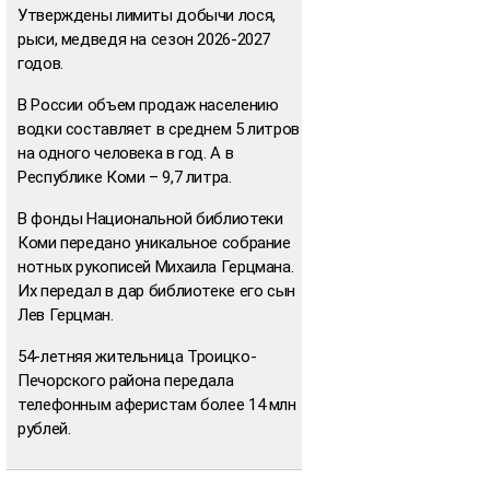
Утверждены лимиты добычи лося,
рыси, медведя на сезон 2026-2027
годов.
В России объем продаж населению
водки составляет в среднем 5 литров
на одного человека в год. А в
Республике Коми – 9,7 литра.
В фонды Национальной библиотеки
Коми передано уникальное собрание
нотных рукописей Михаила Герцмана.
Их передал в дар библиотеке его сын
Лев Герцман.
54-летняя жительница Троицко-
Печорского района передала
телефонным аферистам более 14 млн
рублей.