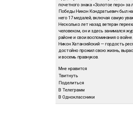
почетного знака «Золотое перо» за 
Победы Никон Кондратьевич был наг
него 17 медалей, включая самую ува
Несколько лет назад ветеран переех
человеком, он и здесь занимался жу
районе и свои воспоминания о войне.
Никон Хатанзейский — гордость рес
достойно прожил свою жизнь, вырас
и восемь правнуков.
Мне нравится
Твитнуть
Поделиться
В Телеграмм
В Одноклассники