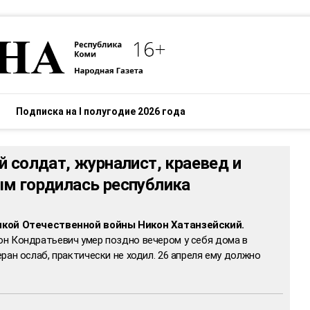
Подписка на I полугодие 2026 года
й солдат, журналист, краевед и
м гордилась республика
икой Отечественной войны Никон Хатанзейский.
н Кондратьевич умер поздно вечером у себя дома в
ран ослаб, практически не ходил. 26 апреля ему должно