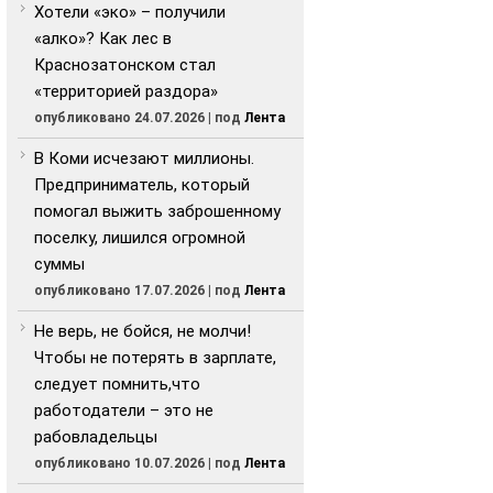
Хотели «эко» – получили
«алко»? Как лес в
Краснозатонском стал
«территорией раздора»
опубликовано 24.07.2026
|
под
Лента
В Коми исчезают миллионы.
Предприниматель, который
помогал выжить заброшенному
поселку, лишился огромной
суммы
опубликовано 17.07.2026
|
под
Лента
Не верь, не бойся, не молчи!
Чтобы не потерять в зарплате,
следует помнить,что
работодатели – это не
рабовладельцы
опубликовано 10.07.2026
|
под
Лента