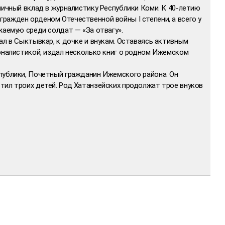
личный вклад в журналистику Республики Коми. К 40-летию
ражден орденом Отечественной войны I степени, а всего у
жаемую среди солдат — «За отвагу».
ал в Сыктывкар, к дочке и внукам. Оставаясь активным
рналистикой, издал несколько книг о родном Ижемском
публики, Почетный гражданин Ижемского района. Он
тил троих детей. Род Хатанзейских продолжат трое внуков