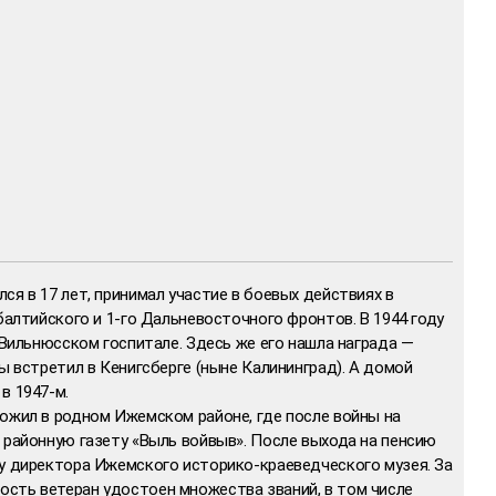
ся в 17 лет, принимал участие в боевых действиях в
балтийского и 1-го Дальневосточного фронтов. В 1944 году
в Вильнюсском госпитале. Здесь же его нашла награда —
ы встретил в Кенигсберге (ныне Калининград). А домой
в 1947-м.
рожил в родном Ижемском районе, где после войны на
 районную газету «Выль войвыв». После выхода на пенсию
ту директора Ижемского историко-краеведческого музея. За
сть ветеран удостоен множества званий, в том числе