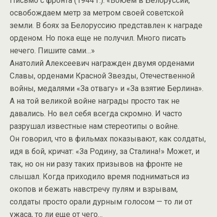
Письмо с фронта (1944 г.). «Воюем в Белоруссии,
освобождаем метр за метром своей советской
земли. В боях за Белоруссию представлен к награде
орденом. Но пока еще не получил. Много писать
нечего. Пишите сами…»
Анатолий Алексеевич награжден двумя орденами
Славы, орденами Красной Звезды, Отечественной
войны, медалями «За отвагу» и «За взятие Берлина».
А на той великой войне награды просто так не
давались. Но вел себя всегда скромно. И часто
разрушал известные нам стереотипы о войне.
Он говорил, что в фильмах показывают, как солдаты,
идя в бой, кричат: «За Родину, за Сталина!» Может, и
так, но он ни разу таких призывов на фронте не
слышал. Когда приходило время подниматься из
окопов и бежать навстречу пулям и взрывам,
солдаты просто орали дурным голосом — то ли от
ужаса, то ли еще от чего…