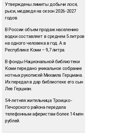
Утверждены лимиты добычи лося,
рыси, медведя на сезон 2026-2027
годов.
В России объем продаж населению
водки составляет в среднем 5 литров
на одного человека в год. А в
Республике Коми – 9,7 литра.
В фонды Национальной библиотеки
Коми передано уникальное собрание
нотных рукописей Михаила Герцмана.
Их передал в дар библиотеке его сын
Лев Герцман.
54-летняя жительница Троицко-
Печорского района передала
телефонным аферистам более 14 млн
рублей.