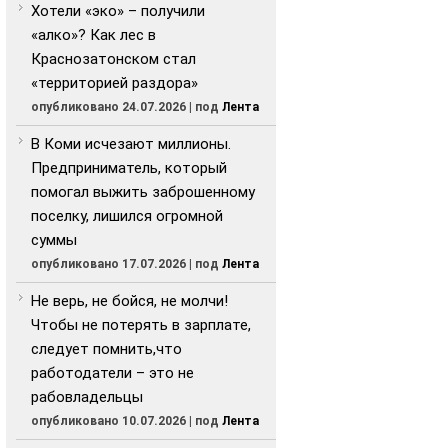
Хотели «эко» – получили
«алко»? Как лес в
Краснозатонском стал
«территорией раздора»
опубликовано 24.07.2026
|
под
Лента
В Коми исчезают миллионы.
Предприниматель, который
помогал выжить заброшенному
поселку, лишился огромной
суммы
опубликовано 17.07.2026
|
под
Лента
Не верь, не бойся, не молчи!
Чтобы не потерять в зарплате,
следует помнить,что
работодатели – это не
рабовладельцы
опубликовано 10.07.2026
|
под
Лента