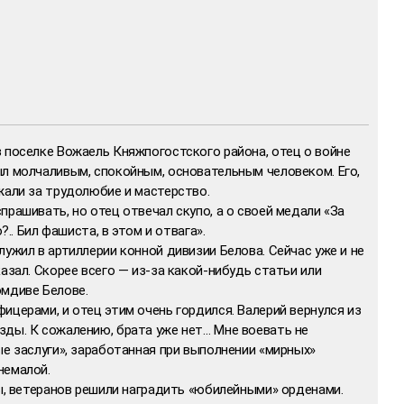
 поселке Вожаель Княжпогостского района, отец о войне
ыл молчаливым, спокойным, основательным человеком. Его,
жали за трудолюбие и мастерство.
прашивать, но отец отвечал скупо, а о своей медали «За
?.. Бил фашиста, в этом и отвага».
лужил в артиллерии конной дивизии Белова. Сейчас уже и не
азал. Скорее всего — из-за какой-нибудь статьи или
омдиве Белове.
ицерами, и отец этим очень гордился. Валерий вернулся из
зды. К сожалению, брата уже нет… Мне воевать не
ые заслуги», заработанная при выполнении «мирных»
немалой.
ды, ветеранов решили наградить «юбилейными» орденами.