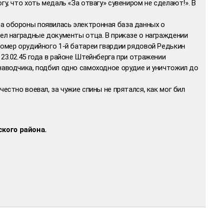
гу, что хоть медаль «За отвагу» сувениром не сделают!». В
а обороны появилась электронная база данных о
шел наградные документы отца. В приказе о награждении
Номер орудийного 1-й батареи гвардии рядовой Редькин
 23.02.45 года в районе Штейнберга при отражении
наводчика, подбил одно самоходное орудие и уничтожил до
честно воевал, за чужие спины не прятался, как мог бил
кого района.