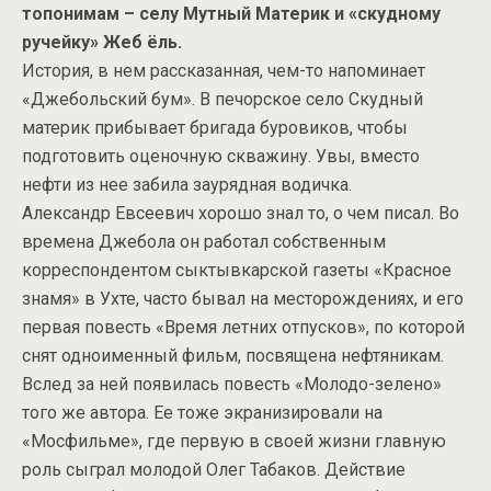
топонимам – селу Мутный Материк и «скудному
ручейку» Жеб ёль.
История, в нем рассказанная, чем-то напоминает
«Джебольский бум». В печорское село Скудный
материк прибывает бригада буровиков, чтобы
подготовить оценочную скважину. Увы, вместо
нефти из нее забила заурядная водичка.
Александр Евсеевич хорошо знал то, о чем писал. Во
времена Джебола он работал собственным
корреспондентом сыктывкарской газеты «Красное
знамя» в Ухте, часто бывал на месторождениях, и его
первая повесть «Время летних отпусков», по которой
снят одноименный фильм, посвящена нефтяникам.
Вслед за ней появилась повесть «Молодо-зелено»
того же автора. Ее тоже экранизировали на
«Мосфильме», где первую в своей жизни главную
роль сыграл молодой Олег Табаков. Действие