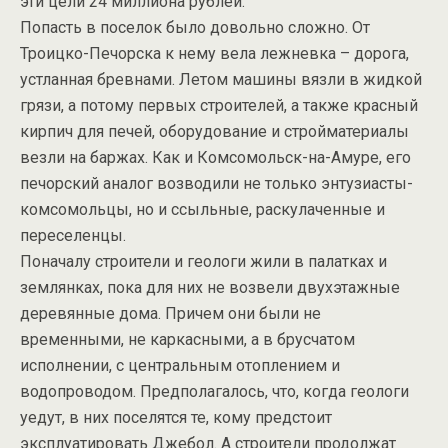
эти цели 24 миллиона рублей.
Попасть в поселок было довольно сложно. От
Троицко-Печорска к нему вела лежневка – дорога,
устланная бревнами. Летом машины вязли в жидкой
грязи, а потому первых строителей, а также красный
кирпич для печей, оборудование и стройматериалы
везли на баржах. Как и Комсомольск-на-Амуре, его
печорский аналог возводили не только энтузиасты-
комсомольцы, но и ссыльные, раскулаченные и
переселенцы.
Поначалу строители и геологи жили в палатках и
землянках, пока для них не возвели двухэтажные
деревянные дома. Причем они были не
временными, не каркасными, а в брусчатом
исполнении, с центральным отоплением и
водопроводом. Предполагалось, что, когда геологи
уедут, в них поселятся те, кому предстоит
эксплуатировать Джебол. А строители продолжат