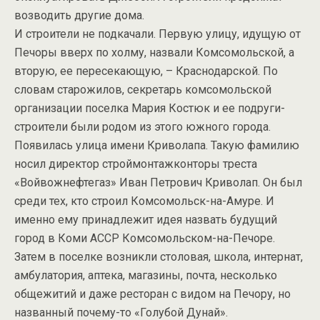
возводить другие дома.
И строители не подкачали. Первую улицу, идущую от
Печоры вверх по холму, назвали Комсомольской, а
вторую, ее пересекающую, – Краснодарской. По
словам старожилов, секретарь комсомольской
организации поселка Мария Костюк и ее подруги-
строители были родом из этого южного города.
Появилась улица имени Криволапа. Такую фамилию
носил директор строймонтажконторы треста
«Войвожнефтегаз» Иван Петрович Криволап. Он был
среди тех, кто строил Комсомольск-на-Амуре. И
именно ему принадлежит идея назвать будущий
город в Коми АССР Комсомольском-на-Печоре.
Затем в поселке возникли столовая, школа, интернат,
амбулатория, аптека, магазины, почта, несколько
общежитий и даже ресторан с видом на Печору, но
названный почему-то «Голубой Дунай».