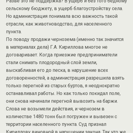
Разве это не поддержка? В ущерб и без того бедному
сельскому бюджету, в ущерб благоустройству села.
Но администрация понимала всю важность такой
отрасли, как животноводство, для населенного
пункта.
По поводу продажи чернозема (именно так значится
в материалах дела) Г.А. Кириллова многое не
договаривает. Когда приезжие предприниматели
стали снимать плодородный слой земли,
выскабливая его до песка, в нарушение всех
договоренностей, а администрация разрешила взять
только перегной из старых буртов, я неоднократно
останавливал работы. Но как только покидал поле,
они снова начинали перегной вывозить на баржи.
Слова не возымели действия, и чернозем в
количестве 1480 тонн был погружен и вывезен с
территории населенного пункта. Суд признал
Кириллову виновной в нарушении закона. Так что же,