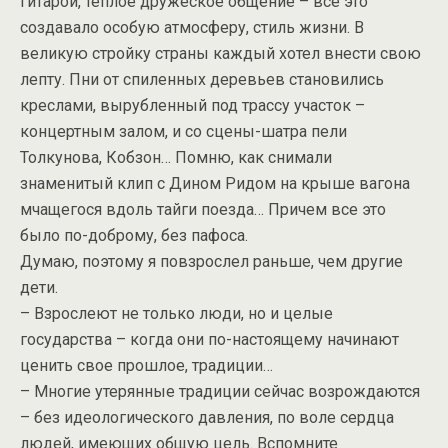
гитарой, теплое дружеское общение – все это
создавало особую атмосферу, стиль жизни. В
великую стройку страны каждый хотел внести свою
лепту. Пни от спиленных деревьев становились
креслами, вырубленный под трассу участок –
концертным залом, и со сцены-шатра пели
Толкунова, Кобзон… Помню, как снимали
знаменитый клип с Дином Ридом на крыше вагона
мчащегося вдоль тайги поезда… Причем все это
было по-доброму, без пафоса.
Думаю, поэтому я повзрослел раньше, чем другие
дети.
– Взрослеют не только люди, но и целые
государства – когда они по-настоящему начинают
ценить свое прошлое, традиции…
– Многие утерянные традиции сейчас возрождаются
– без идеологического давления, по воле сердца
людей, имеющих общую цель. Вспомните