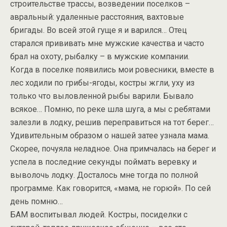
строительстве трассы, возведении поселков –
авральный: удаленные расстояния, вахтовые
бригады. Во всей этой гуще я и варился… Отец
старался прививать мне мужские качества и часто
брал на охоту, рыбалку – в мужские компании.
Когда в поселке появились мои ровесники, вместе в
лес ходили по грибы-ягоды, костры жгли, уху из
только что выловленной рыбы варили. Бывало
всякое… Помню, по реке шла шуга, а мы с ребятами
залезли в лодку, решив переправиться на тот берег…
Удивительным образом о нашей затее узнала мама.
Скорее, почуяла неладное. Она примчалась на берег и
успела в последние секунды поймать веревку и
выволочь лодку. Досталось мне тогда по полной
программе. Как говорится, «мама, не горюй». По сей
день помню…
БАМ воспитывал людей. Костры, посиделки с