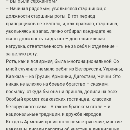
– Вы были сержантом?
– Начинал рядовым, увольнялся старшиной, с
должности старшины роты. В тот период
прапорщиков не хватало, и, как правило, старшина,
увольняясь в запас, лично отбирал кандидата на
свою должность: ведь это – дополнительная
нагрузка, ответственность не за себя и отделение –
за целую роту.
Рота, как и вся армия, была многонациональной. Со
мной служило немало ребят из Белоруссии, Украины,
Кавказа – из Грузии, Армении, Дагестана, Чечни. Это
никак не влияло на боевое братство – скажем,
посылку, откуда бы она ни пришла, делили на всех.
Особый аромат кавказских гостинцев, классика
белорусского сала… В таком братском столе – и
национальные традиции, и дружба народов.
Когда в Армении произошло землетрясение, многие
кавказцы писали рапорты об участии в ликвидации