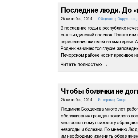
Последние люди. До «
26 сентября, 2014
-
Общество
,
Окружающа
В последние годы в республике исче
сыктывдинский поселок Поинга или п
переселения жителей на «материк». 
Родник начинаются глухие заповедны
Печорском районе носит красивое н
Читать полностью →
Чтобы болячки не догн
26 сентября, 2014
-
Интервью
,
Спорт
Людмила Бордачева много лет рабо
обслуживания граждан пожилого воз
многоопытному психологу обращают
невзгоды и болезни. По мнению Люд
им необходимо изменить образ жиз