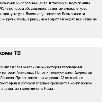
иканский рыболовный центр. К такому выводу пришли
РК, на котором обсуждалось развитие аквакультуры.
в аквакультуры. Лосось под запретом Возможности
 ни крути, больше рыбы, чем водится в морях, все равно не
коми ТВ
вышла в свет книга «Очерки истории телевидения
ли историк Александр Попов и тележурналист (директор
Линкова. Презентация книги прошла 23 сентября в
онография, в которой впервые проводится комплексное
 и развития телевидения в Коми…