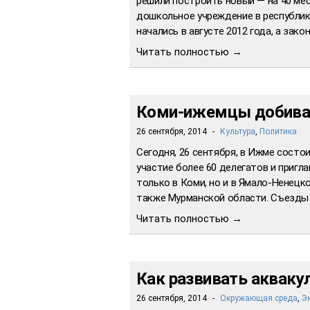
решили построить новый — на 40 мес
дошкольное учреждение в республик
начались в августе 2012 года, а за
Читать полностью →
Коми-ижемцы добиваю
26 сентября, 2014
-
Культура
,
Политика
Сегодня, 26 сентября, в Ижме состо
участие более 60 делегатов и пригл
только в Коми, но и в Ямало-Ненецк
также Мурманской области. Съезды 
Читать полностью →
Как развивать акваку
26 сентября, 2014
-
Окружающая среда
,
Э