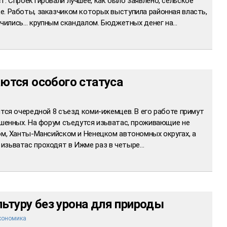
т. Спроектировали лучшее, как было заявлено, сельское
е. Работы, заказчиком которых выступила районная власть,
кончились… крупным скандалом. Бюджетных денег на…
тся особого статуса
ится очередной 8 съезд коми-ижемцев. В его работе примут
ашенных. На форум съедутся изьватас, проживающие не
ом, Ханты-Мансийском и Ненецком автономных округах, а
изьватас проходят в Ижме раз в четыре…
льтуру без урона для природы
кономика