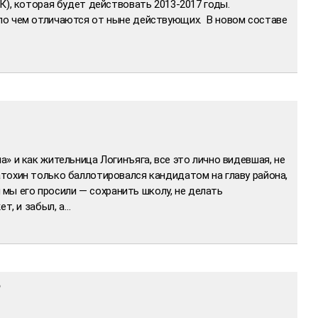
К), которая будет действовать 2013-2017 годы.
ло чем отличаются от ныне действующих. В новом составе
» и как жительница Логинъяга, все это лично видевшая, не
тохин только баллотировался кандидатом на главу района,
м мы его просили — сохранить школу, не делать
ет, и забыл, а…
?