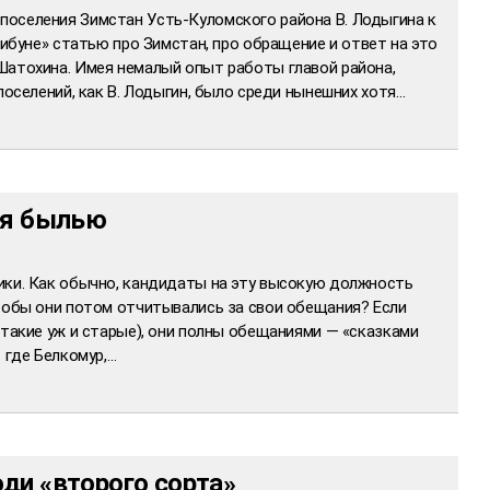
оселения Зимстан Усть-Куломского района В. Лодыгина к
рибуне» статью про Зимстан, про обращение и ответ на это
Шатохина. Имея немалый опыт работы главой района,
поселений, как В. Лодыгин, было среди нынешних хотя…
ся былью
ики. Как обычно, кандидаты на эту высокую должность
чтобы они потом отчитывались за свои обещания? Если
 такие уж и старые), они полны обе­щаниями — «сказками
 где Белкомур,…
ди «второго сорта»