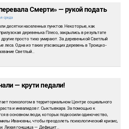
перевала Смерти» — рукой подать
я среда
зли десятки населенных пунктов. Некоторые, как
рилузская деревенька Плесо, закрылись в результате
А другие просто тихо умирают. За деревенькой Светлый
е леса. Одна из таких угасающих деревень в Троицко-
азвание Светлый…
али — крути педали!
тает психологом в территориальном Центре социального
раста и инвалидов г. Сыктывкара. За помощью к
ся в основном люди, которых подкосили одиночество,
милы Ивановны, чтобы преодолеть психологический кризис,
ни. Лихая гонщица — Дефицит…