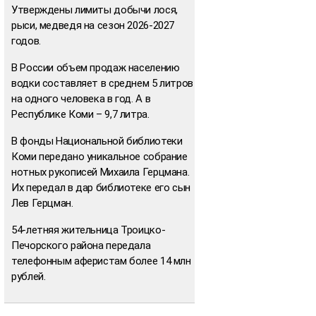
Утверждены лимиты добычи лося,
рыси, медведя на сезон 2026-2027
годов.
В России объем продаж населению
водки составляет в среднем 5 литров
на одного человека в год. А в
Республике Коми – 9,7 литра.
В фонды Национальной библиотеки
Коми передано уникальное собрание
нотных рукописей Михаила Герцмана.
Их передал в дар библиотеке его сын
Лев Герцман.
54-летняя жительница Троицко-
Печорского района передала
телефонным аферистам более 14 млн
рублей.