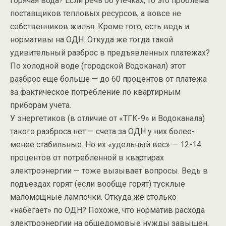
горячая вода? Если речь об утечках, то это проблема
поставщиков тепловых ресурсов, а вовсе не
собственников жилья. Кроме того, есть ведь и
нормативы на ОДН. Откуда же тогда такой
удивительный разброс в предъявленных платежах?
По холодной воде (городской Водоканал) этот
разброс еще больше — до 60 процентов от платежа
за фактическое потребление по квартирным
приборам учета.
У энергетиков (в отличие от «ТГК-9» и Водоканала)
такого разброса нет — счета за ОДН у них более-
менее стабильные. Но их «удельный вес» — 12-14
процентов от потребленной в квартирах
электроэнергии — тоже вызывает вопросы. Ведь в
подъездах горят (если вообще горят) тусклые
маломощные лампочки. Откуда же столько
«набегает» по ОДН? Похоже, что норматив расхода
электроэнергии на общедомовые нужды завышен,