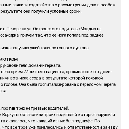
жанные заявили ходатайства о рассмотрении дела в особом
В результате они получили условные сроки.
 в Печоре на ул. Островского водитель «Мазды» не
ассажирка, причем так, что ее нога попала под заднее
ирка получила ушиб голеностопного сустава.
олотком
 руководителя дома-интерната.
 вела прием 77-летнего пациента, проживающего в доме-
ними возникла ссора, в результате которой пожилой
о голове. Она была госпитализирована с переломом черепа
рка.
 против трех нетрезвых водителей.
х Воркуты остановили троих водителей, которые нарушили
тв оказалось, что каждый из них был подшофе. По
 что все трое уже привлекались к ответственности за езду