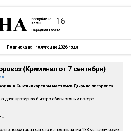
Подписка на I полугодие 2026 года
оровоз (Криминал от 7 сентября)
ал
ходов в Сыктывкарском местечке Дырнос загорелся
а двух цистернах быстро сбили огонь и вскоре
ин
.
езли с территории одного из предприятий 138 металлических