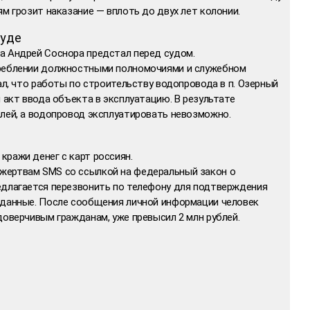
ям грозит наказание — вплоть до двух лет колонии.
суде
а Андрей Соснора предстал перед судом.
треблении должностными полномочиями и служебном
нал, что работы по строительству водопровода в п. Озерный
л акт ввода объекта в эксплуатацию. В результате
блей, а водопровод эксплуатировать невозможно.
ражи денег с карт россиян.
жертвам SMS со ссылкой на федеральный закон о
едлагается перезвонить по телефону для подтверждения
 данные. После сообщения личной информации человек
доверчивым гражданам, уже превысил 2 млн рублей.