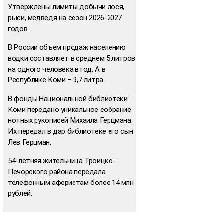
Утверждены лимиты добычи лося,
рыси, медведя на сезон 2026-2027
годов.
В России объем продаж населению
водки составляет в среднем 5 литров
на одного человека в год. А в
Республике Коми – 9,7 литра.
В фонды Национальной библиотеки
Коми передано уникальное собрание
нотных рукописей Михаила Герцмана.
Их передал в дар библиотеке его сын
Лев Герцман.
54-летняя жительница Троицко-
Печорского района передала
телефонным аферистам более 14 млн
рублей.