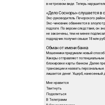
в нетрезвом виде. Теперь нарушител
«Дело Сосноры» слушается в 
Экс-руководитель Печорского район
Экс-чиновник обвиняется в злоупо
подлоге. По версии следствия, он з
не закончены, тем не менее подписа
подрядчик получил свыше 18 млн ру
Обман от имени банка
Мошенники придумали новый способ к
Хакеры отправляют потенциальным 
блокировке карты банком. Далее пр
трансакции и назвать персональные
лишается денег. Ущерб, нанесенный 
Мне нравится
Твитнуть
Поделиться
В Телеграмм