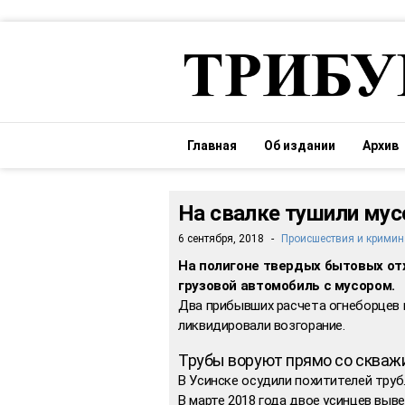
Главная
Об издании
Архив
На свалке тушили мус
6 сентября, 2018
-
Происшествия и кримин
На полигоне твердых бытовых от
грузовой автомобиль с мусором.
Два прибывших расчета огнеборцев н
ликвидировали возгорание.
Трубы воруют прямо со скваж
В Усинске осудили похитителей труб
В марте 2018 года двое усинцев выв