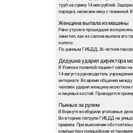
труб на сумму 14 млн рублей. Задер
порядке, написали явку с повинной. 
Женщина выпала из машины
Рано утром в прошедшее воскресенье
заметил, как из салона выпала его п
колесо.
По данным ГИБДД, 26-летняя пассаж
Дедушка ударил директора м
В Усинске пожилой пациент напал на
14 августа руководитель учреждения
интернате. Во время общения между 
человек ударил женщину молотком п
и лицевых костей. Проводится прове
Пьяные за рулем
В Воркуте возбудили уголовные дела
Во вторник патрули ГИБДД на улица
правила. При выяснении обстоятельс
компьютеру полицейские установили,