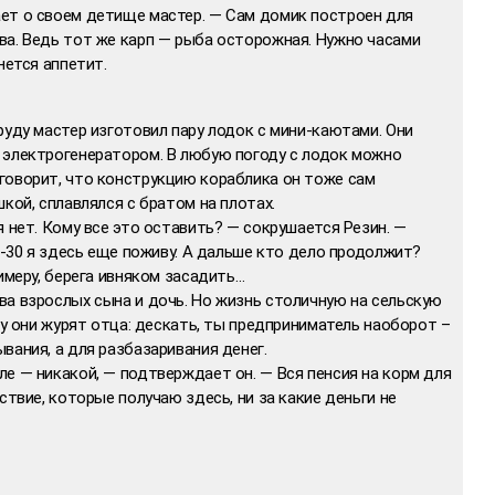
ет о своем детище мастер. — Сам домик построен для
ва. Ведь тот же карп — рыба осторожная. Нужно часами
нется аппетит.
руду мастер изготовил пару лодок с мини-каютами. Они
 электрогенератором. В любую погоду с лодок можно
говорит, что конструкцию кораблика он тоже сам
кой, сплавлялся с братом на плотах.
я нет. Кому все это оставить? — сокрушается Резин. —
20-30 я здесь еще поживу. А дальше кто дело продолжит?
имеру, берега ивняком засадить…
ва взрослых сына и дочь. Но жизнь столичную на сельскую
ку они журят отца: дескать, ты предприниматель наоборот –
вания, а для разбазаривания денег.
е — никакой, — подтверждает он. — Вся пенсия на корм для
ствие, которые получаю здесь, ни за какие деньги не