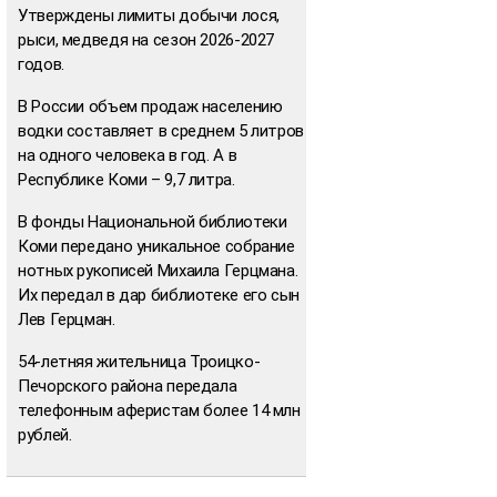
Утверждены лимиты добычи лося,
рыси, медведя на сезон 2026-2027
годов.
В России объем продаж населению
водки составляет в среднем 5 литров
на одного человека в год. А в
Республике Коми – 9,7 литра.
В фонды Национальной библиотеки
Коми передано уникальное собрание
нотных рукописей Михаила Герцмана.
Их передал в дар библиотеке его сын
Лев Герцман.
54-летняя жительница Троицко-
Печорского района передала
телефонным аферистам более 14 млн
рублей.