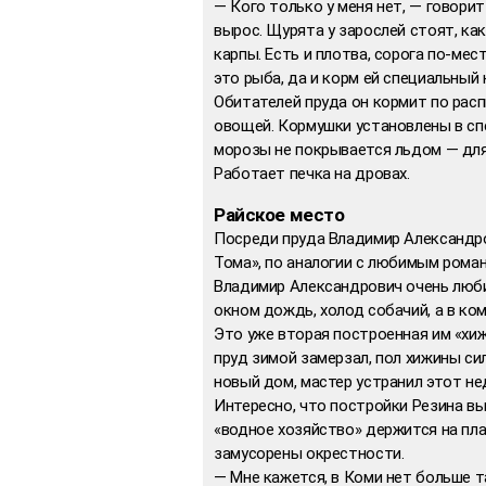
— Кого только у меня нет, — говорит
вырос. Щурята у зарослей стоят, ка
карпы. Есть и плотва, сорога по-мес
это рыба, да и корм ей специальный 
Обитателей пруда он кормит по распи
овощей. Кормушки установлены в спе
морозы не покрывается льдом — для 
Работает печка на дровах.
Райское место
Посреди пруда Владимир Александро
Тома», по аналогии с любимым роман
Владимир Александрович очень любит
окном дождь, холод собачий, а в ком
Это уже вторая построенная им «хиж
пруд зимой замерзал, пол хижины си
новый дом, мастер устранил этот не
Интересно, что постройки Резина в
«водное хозяйство» держится на пл
замусорены окрестности.
— Мне кажется, в Коми нет больше т