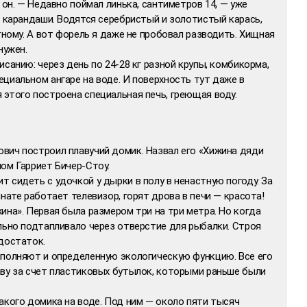
 он. — Недавно поймал линька, сантиметров 14, — уже
к карандаши. Водятся серебристый и золотистый карась,
тному. А вот форель я даже не пробовал разводить. Хищная
нужен.
санию: через день по 24-28 кг разной крупы, комбикорма,
циальном ангаре на воде. И поверхность тут даже в
этого построена специальная печь, греющая воду.
вич построил плавучий домик. Назвал его «Хижина дяди
ом Гарриет Бичер-Стоу.
 сидеть с удочкой у дырки в полу в ненастную погоду. За
нате работает телевизор, горят дрова в печи — красота!
ина». Первая была размером три на три метра. Но когда
льно подтапливало через отверстие для рыбалки. Строя
достаток.
ыполняют и определенную экологическую функцию. Все его
аву за счет пластиковых бутылок, которыми раньше были
акого домика на воде. Под ним — около пяти тысяч