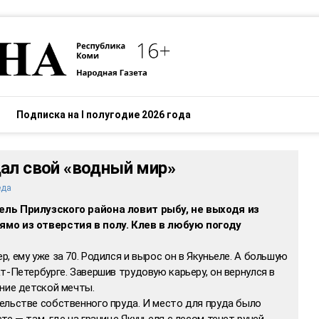
Подписка на I полугодие 2026 года
ал свой «водный мир»
еда
ель Прилузского района ловит рыбу, не выходя из
ямо из отверстия в полу. Клев в любую погоду
, ему уже за 70. Родился и вырос он в Якуньеле. А большую
т-Петербурге. Завершив трудовую карьеру, он вернулся в
ние детской мечты.
ельстве собственного пруда. И место для пруда было
е — там, где на границе Якуньеля с лесом течет ручей.