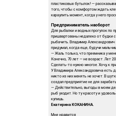
пластиковых бутылок! — рассказыва
того, чтобы с комфортом ждать кле
караулить момент, когда у него прос
Предприниматель наоборот
Для рыбалки и водных прогулок по п
пришвартованы недалеко от будки с
рыбачить. Владимир Александрович 
придумал, когда еще, будучи мальчиш
— Жаль только, что преемника у мен
Конечно, 70 лет — не возраст. Лет 
Сделать-то нужно многое. Хочу, к пр
У Владимира Александровича есть д
никто из них менять не хочет. В шут
создал предприятие не для зарабаты
— Действительно, выгоды в моем дел
рыб уходит. Но ту красоту и удоволь
купишь.
Екатерина КОКАНИНА.
Мне нравится