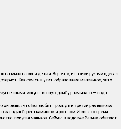
н нанимал на свои деньги. Впрочем, и своими руками сделал
дозерист. Как сам он шутит: образование маленькое, зато
езуспешными: искусственную дамбу размывало — вода
о он решил, что Бог любит троицу, и в третий раз выкопал
но засадил берега камышом и рогозом. И все это время
нство, покупая мальков. Сейчас в водоеме Резина обитают