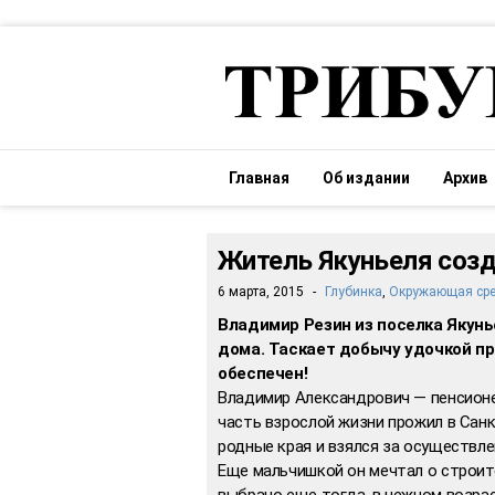
Главная
Об издании
Архив
Житель Якуньеля созд
6 марта, 2015
-
Глубинка
,
Окружающая ср
Владимир Резин из поселка Якунь
дома. Таскает добычу удочкой пр
обеспечен!
Владимир Александрович — пенсионер
часть взрослой жизни прожил в Санк
родные края и взялся за осуществле
Еще мальчишкой он мечтал о строит
выбрано еще тогда, в нежном возраст