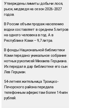
Утверждены лимиты добычи лося,
рыси, медведя на сезон 2026-2027
годов.
В России объем продаж населению
водки составляет в среднем 5 литров
на одного человека в год. А в
Республике Коми – 9,7 литра.
В фонды Национальной библиотеки
Коми передано уникальное собрание
нотных рукописей Михаила Герцмана.
Их передал в дар библиотеке его сын
Лев Герцман.
54-летняя жительница Троицко-
Печорского района передала
телефонным аферистам более 14 млн
рублей.