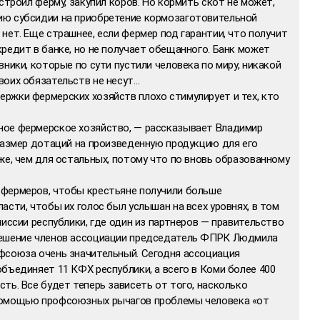
строил ферму, закупил коров. Но кормить скот не может,
ию субсидии на приобретение кормозаготовительной
нет. Еще страшнее, если фермер под гарантии, что получит
редит в банке, но не получает обещанного. Банк может
ники, которые по сути пустили человека по миру, никакой
воих обязательств не несут…
ржки фермерских хозяйств плохо стимулирует и тех, кто
ное фермерское хозяйство, — рассказывает Владимир
размер дотаций на произведенную продукцию для его
же, чем для остальных, потому что по вновь образованному
фермеров, чтобы крестьяне получили больше
асти, чтобы их голос был услышан на всех уровнях, в том
миссии республики, где один из партнеров — правительство
решение членов ассоциации председатель ФПРК Людмила
фсоюза очень значительный. Сегодня ассоциация
бъединяет 11 КФХ республики, а всего в Коми более 400
ть. Все будет теперь зависеть от того, насколько
помощью профсоюзных рычагов проблемы человека «от