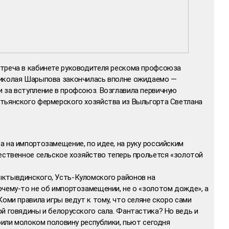
треча в кабинете руководителя рескома профсоюза
Николая Шарыпова закончилась вполне ожидаемо —
 за вступление в профсоюз. Возглавила первичную
тьянского фермерского хозяйства из Выльгорта Светлана
 на импортозамещение, по идее, на руку российским
ественное сельское хозяйство теперь прольется «золотой
ктывдинского, Усть-Куломского районов на
очему-то не об импортозамещении, не о «золотом дожде», а
Коми правила игры ведут к тому, что селяне скоро сами
й говядины и белорусского сала. Фантастика? Но ведь и
поили молоком половину республики, пьют сегодня