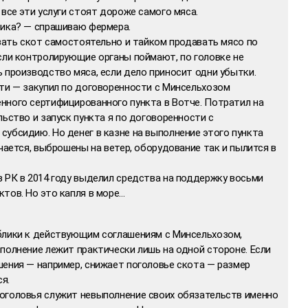
 все эти услуги стоят дороже самого мяса.
пика? — спрашиваю фермера.
езать скот самостоятельно и тайком продавать мясо по
сли контролирующие органы поймают, по головке не
 производство мяса, если дело приносит одни убытки.
ути — закупил по договоренности с Минсельхозом
нного сертифицированного пункта в Вотче. Потратил на
льство и запуск пункта я по договоренности с
убсидию. Но денег в казне на выполнение этого пункта
учается, выброшены на ветер, оборудование так и пылится в
 РК в 2014 году выделил средства на поддержку восьми
тов. Но это капля в море…
блики к действующим соглашениям с Минсельхозом,
полнение лежит практически лишь на одной стороне. Если
шения — например, снижает поголовье скота — размер
я.
оголовья служит невыполнение своих обязательств именно