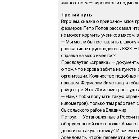
«импортное» — кировское и подмос
Третий путь
Впрочем, сказка о привозном мясе п
фермеров Петр Попов рассказал, что
не может кормить учеников мясом, 
— Мы могли бы поставлять в школу м
рассказывает руководитель КФХ. — 
справка на мясо имеется?
Пресловутая «справка» — документы
о том, что корова забита на пункте
организации. Количество подобных 
пальцам. Фермерам Зимстана, чтобы
райцентре. Это 70 километров туда 
— Нам, чтобы получить такую справк
километров), только там работает 
Сысольского района Владимир
Петрук. — Установленные в России п
оборудованной скотовозке. А мясо 
деньги на такую технику? И зачем он
Арендовать, чтобы перевезти одну-д