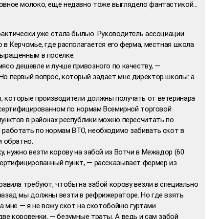
ковное молоко, еще недавно тоже выглядело фантастикой…
рактически уже стала былью. Руководитель ассоциации
 в Керчомье, где располагается его ферма, местная школа
выращенным в поселке.
ясо дешевле и лучше привозного по качеству, —
Но первый вопрос, который задает мне директор школы: а
, которые производители должны получать от ветеринара
, сертифицированном по нормам Всемирной торговой
пунктов в районах республики можно пересчитать по
 работать по нормам ВТО, необходимо забивать скот в
и обратно.
у, нужно везти корову на забой из Вотчи в Межадор (60
сертифицированный пункт, — рассказывает фермер из
равила требуют, чтобы на забой корову везли в специально
назад мы должны везти в рефрижераторе. Но где взять
а мне — я не вожу скот на скотобойню гуртами.
ве коровенки, — безумные траты. А ведь и сам забой