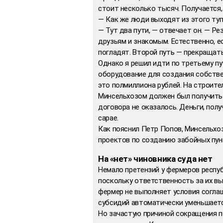
стоит несколько тысяч. Получается,
— Как же люди выходят из этого ту
— Тут два пути, — отвечает он. — Р
друзьям и знакомым. Естественно, е
погладят. Второй путь — прекращать
Однако я решил идти по третьему п
оборудование для создания собстве
это полмиллиона рублей. На строите
Минсельхозом должен был получить с
договора не оказалось. Деньги, пол
сарае.
Как пояснил Петр Попов, Минсельхоз
проектов по созданию забойных пунк
На «нет» чиновника суда нет
Немало претензий у фермеров респу
поскольку ответственность за их вы
фермер не выполняет условия согла
субсидий автоматически уменьшаетс
Но зачастую причиной сокращения п