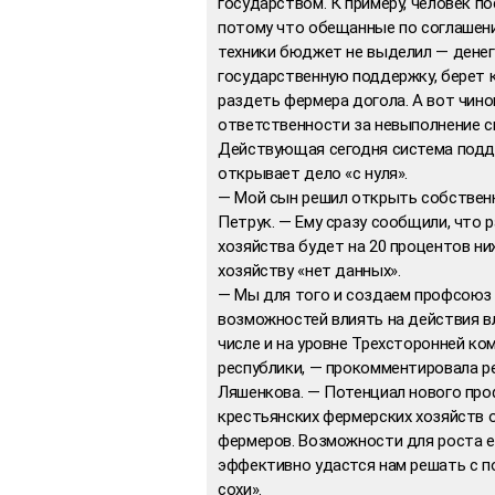
государством. К примеру, человек по
потому что обещанные по соглашен
техники бюджет не выделил — денег 
государственную поддержку, берет к
раздеть фермера догола. А вот чинов
ответственности за невыполнение с
Действующая сегодня система подде
открывает дело «с нуля».
— Мой сын решил открыть собствен
Петрук. — Ему сразу сообщили, что 
хозяйства будет на 20 процентов ни
хозяйству «нет данных».
— Мы для того и создаем профсоюз 
возможностей влиять на действия вл
числе и на уровне Трехсторонней ко
республики, — прокомментировала 
Ляшенкова. — Потенциал нового про
крестьянских фермерских хозяйств о
фермеров. Возможности для роста ес
эффективно удастся нам решать с 
сохи».