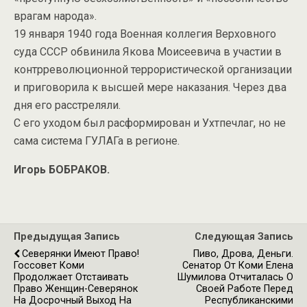
врагам народа».
19 января 1940 года Военная коллегия Верховного
суда СССР обвинила Якова Моисеевича в участии в
контрреволюционной террористической организации
и приговорила к высшей мере наказания. Через два
дня его расстреляли.
С его уходом был расформирован и Ухтпечлаг, но не
сама система ГУЛАГа в регионе.
Игорь БОБРАКОВ.
Предыдущая Запись
Следующая Запись
Северянки Имеют Право!
Пиво, Дрова, Деньги.
Госсовет Коми
Сенатор От Коми Елена
Продолжает Отстаивать
Шумилова Отчиталась О
Право Женщин-Северянок
Своей Работе Перед
На Досрочный Выход На
Республиканскими