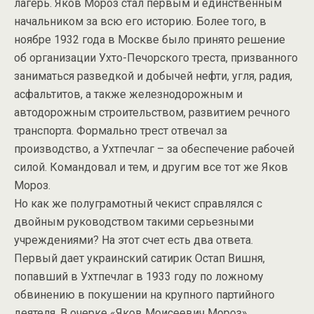
лагерь. Яков Мороз стал первым и единственным
начальником за всю его историю. Более того, в
ноябре 1932 года в Москве было принято решение
об организации Ухто-Печорского треста, призванного
заниматься разведкой и добычей нефти, угля, радия,
асфальтитов, а также железнодорожным и
автодорожным строительством, развитием речного
транспорта. Формально трест отвечал за
производство, а Ухтпечлаг – за обеспечение рабочей
силой. Командовал и тем, и другим все тот же Яков
Мороз.
Но как же полуграмотный чекист справлялся с
двойным руководством такими серьезными
учреждениями? На этот счет есть два ответа.
Первый дает украинский сатирик Остап Вишня,
попавший в Ухтпечлаг в 1933 году по ложному
обвинению в покушении на крупного партийного
деятеля. В очерке «Яков Моисеевич Мороз»,