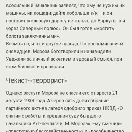
всесильный начальник заявлял, что ему не нужны ни
машины, ни лошади: дайте побольше з/к – и он
построит железную дорогу не только до Воркуты, а и
через Северный полюс». Он был готов «мостить
болота заключенными».
Возможно, и то, и другое правда. По воспоминаниям
очевидцев, Мороза боготворили и ненавидели.
Уважали за личный аскетизм и здравый смысл, при
этом боялись и презирали.
Чекист-«террорист»
Однако заслуги Мороза не спасли его от ареста 21
августа 1938 года. А через пять дней собрание
партийного актива лагеря одобрило приказ НКВД «О
снятии с работы и предании суду бывшего
начальника Ухт-печлага Я. М. Мороза». Ему вменили
«преступную бесхозяйственность» и «пособничество