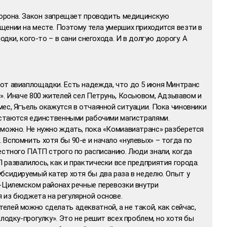
сторона. Закон запрещает проводить медицинскую
щении на месте. Поэтому тела умерших приходится везти в
одки, кого-то – в сани снегохода. И в долгую дорогу. А
от авиаплощадки. Есть надежда, что до 5 июня Минтранс
». Иначе 800 жителей сел Петрунь, Косьювом, Адзьвавом и
ес, Ягъель окажутся в отчаянной ситуации. Пока чиновники
 остаются единственными рабочими магистралями.
 можно. Не нужно ждать, пока «Комиавиатранс» разберется
Вспомнить хотя бы 90-е и начало «нулевых» – тогда по
естного ПАТП строго по расписанию. Люди знали, когда
развалилось, как и практически все предприятия города.
бсидируемый катер хотя бы два раза в неделю. Опыт у
ь-Цилемском районах речные перевозки внутри
 из бюджета на регулярной основе.
лей можно сделать адекватной, а не такой, как сейчас,
лодку-прогулку». Это не решит всех проблем, но хотя бы