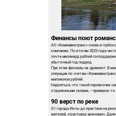
Финансы поют роман
АО «Комиавиатранс» снова в глубоко
компанию. По итогам 2025 года чист
почти миллиард рублей господдержк
убыточный год подряд.
При этом фискалы не дремлют. В ма
операции по счетам «Комиавиатранс
миллионов рублей.
Надеяться, что такой перевозчик с
отдаленными селами, – примерно то 
90 верст по реке
От города Инты до пристани на реке
жителей, «грунтовка хреновая». Дале