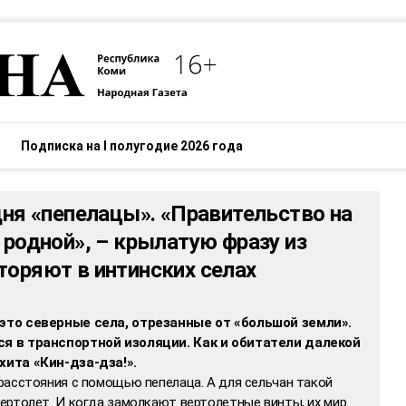
Подписка на I полугодие 2026 года
дня «пепелацы». «Правительство на
 родной», – крылатую фразу из
торяют в интинских селах
это северные села, отрезанные от «большой земли».
я в транспортной изоляции. Как и обитатели далекой
хита «Кин-дза-дза!».
расстояния с помощью пепелаца. А для сельчан такой
ертолет. И когда замолкают вертолетные винты, их мир