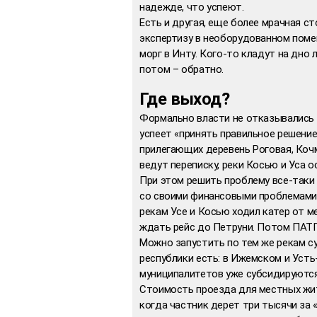
надежде, что успеют.
Есть и другая, еще более мрачная 
экспертизу в необорудованном поме
морг в Инту. Кого-то кладут на дно л
потом – обратно.
Где выход?
Формально власти не отказывались 
успеет «принять правильное решение
прилегающих деревень Роговая, Кочм
ведут переписку, реки Косью и Уса
При этом решить проблему все-таки
со своими финансовыми проблемами. 
рекам Усе и Косью ходил катер от м
ждать рейс до Петруни. Потом ПАТП 
Можно запустить по тем же рекам су
республики есть: в Ижемском и Уст
муниципалитетов уже субсидируются
Стоимость проезда для местных жите
когда частник дерет три тысячи за «