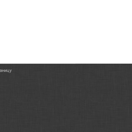
таницу