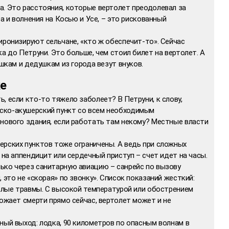
а. Это расстояния, которые вертолет преодолевал за
ра и волнения на Косью и Усе, – это рискованный
иронизируют сельчане, «кто ж обеспечит-то». Сейчас
а до Петруни. Это больше, чем стоил билет на вертолет. А
ушкам и дедушкам из города везут внуков.
ке
, если кто-то тяжело заболеет? В Петруни, к слову,
ско-акушерский пункт со всем необходимым
 нового здания, если работать там некому? Местные власти
ерских пунктов тоже ограничены. А ведь при сложных
 на аппендицит или сердечный приступ – счет идет на часы.
ько через санитарную авиацию – санрейс по вызову
 это не «скорая» по звонку». Список показаний жесткий:
желые травмы. С высокой температурой или обострением
рожает смерти прямо сейчас, вертолет может и не
ный выход: лодка, 90 километров по опасным волнам в