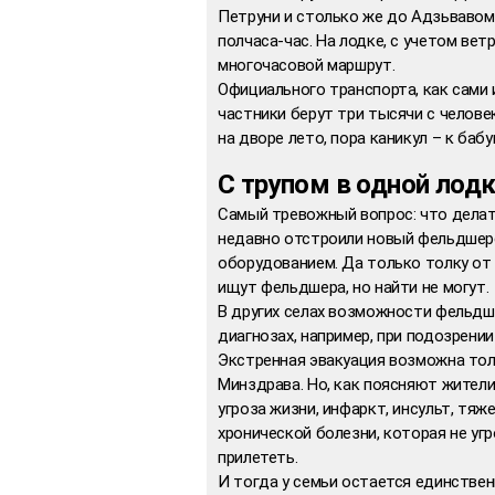
Петруни и столько же до Адзьвавом
полчаса-час. На лодке, с учетом вет
многочасовой маршрут.
Официального транспорта, как сами 
частники берут три тысячи с человек
на дворе лето, пора каникул – к баб
С трупом в одной лод
Самый тревожный вопрос: что делать
недавно отстроили новый фельдшер
оборудованием. Да только толку от
ищут фельдшера, но найти не могут.
В других селах возможности фельдш
диагнозах, например, при подозрении
Экстренная эвакуация возможна тол
Минздрава. Но, как поясняют жители,
угроза жизни, инфаркт, инсульт, тя
хронической болезни, которая не уг
прилететь.
И тогда у семьи остается единствен