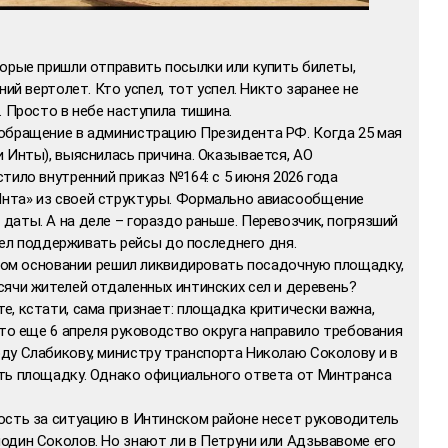
торые пришли отправить посылки или купить билеты,
ний вертолет. Кто успел, тот успел. Никто заранее не
. Просто в небе наступила тишина.
обращение в администрацию Президента РФ. Когда 25 мая
 Инты), выяснилась причина. Оказывается, АО
тило внутренний приказ №164: с 5 июня 2026 года
нта» из своей структуры. Формально авиасообщение
аты. А на деле – гораздо раньше. Перевозчик, погрязший
отел поддерживать рейсы до последнего дня.
аком основании решил ликвидировать посадочную площадку,
сячи жителей отдаленных интинских сел и деревень?
, кстати, сама признает: площадка критически важна,
что еще 6 апреля руководство округа направило требования
ду Слабикову, министру транспорта Николаю Соколову и в
ть площадку. Однако официального ответа от Минтранса
ость за ситуацию в Интинском районе несет руководитель
один Соколов. Но знают ли в Петруни или Адзьвавоме его