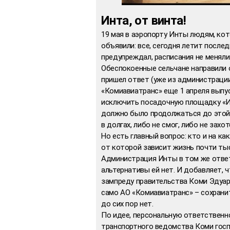
Инта, от винта!
19 мая в аэропорту Инты людям, ко
объявили: все, сегодня летит послед
предупреждал, расписания не меняли
Обеспокоенные сельчане направили 
пришел ответ (уже из администрации
«Комиавиатранс» еще 1 апреля выпус
исключить посадочную площадку «И
должно было продолжаться до этой д
в долгах, либо не смог, либо не зах
Но есть главный вопрос: кто и на к
от которой зависит жизнь почти ты
Администрация Инты в том же ответе
альтернативы ей нет. И добавляет, 
зампреду правительства Коми Эдуар
само АО «Комиавиатранс» – сохрани
до сих пор нет.
По идее, персональную ответственн
транспортного ведомства Коми госп