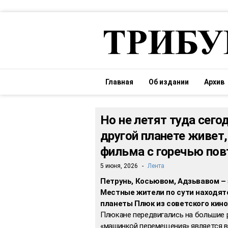
Главная
Об издании
Архив
Но не летят туда сего
другой планете живет,
фильма с горечью пов
5 июня, 2026
-
Лента
Петрунь, Косьювом, Адзьвавом – 
Местные жители по сути находятс
планеты Плюк из советского кино
Плюкане передвигались на большие 
«машинкой перемещения» является в