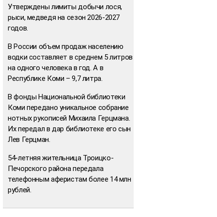
Утверждены лимиты добычи лося,
рыси, медведя на сезон 2026-2027
годов.
В России объем продаж населению
водки составляет в среднем 5 литров
на одного человека в год. А в
Республике Коми – 9,7 литра.
В фонды Национальной библиотеки
Коми передано уникальное собрание
нотных рукописей Михаила Герцмана.
Их передал в дар библиотеке его сын
Лев Герцман.
54-летняя жительница Троицко-
Печорского района передала
телефонным аферистам более 14 млн
рублей.