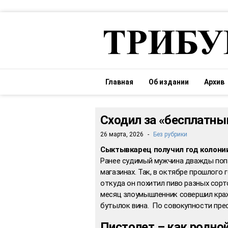
Главная
Об издании
Архив
Сходил за «бесплатны
26 марта, 2026
-
Без рубрики
Сыктывкарец получил год колонии
Ранее судимый мужчина дважды попа
магазинах. Так, в октябре прошлого г
откуда он похитил пиво разных сорто
месяц злоумышленник совершил кражу
бутылок вина. По совокупности прес
Пистолет – как родной