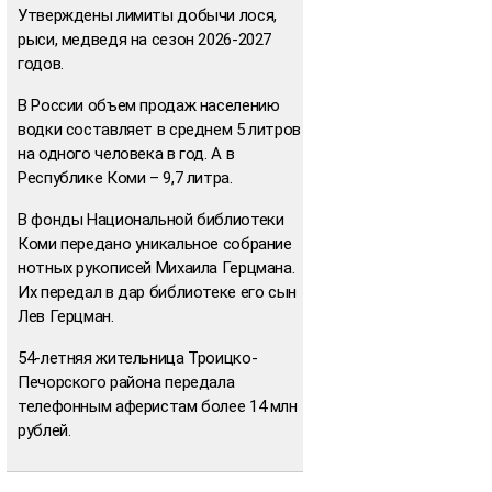
Утверждены лимиты добычи лося,
рыси, медведя на сезон 2026-2027
годов.
В России объем продаж населению
водки составляет в среднем 5 литров
на одного человека в год. А в
Республике Коми – 9,7 литра.
В фонды Национальной библиотеки
Коми передано уникальное собрание
нотных рукописей Михаила Герцмана.
Их передал в дар библиотеке его сын
Лев Герцман.
54-летняя жительница Троицко-
Печорского района передала
телефонным аферистам более 14 млн
рублей.