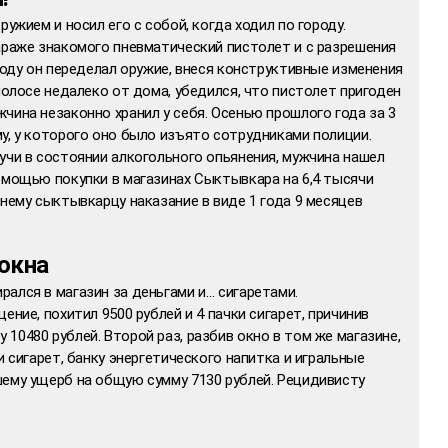
ружием и носил его с собой, когда ходил по городу.
араже знакомого пневматический пистолет и с разрешения
 году он переделал оружие, внеся конструктивные изменения
полосе недалеко от дома, убедился, что пистолет пригоден
чина незаконно хранил у себя. Осенью прошлого года за 3
у, у которого оно было изъято сотрудниками полиции.
учи в состоянии алкогольного опьянения, мужчина нашел
омощью покупки в магазинах Сыктывкара на 6,4 тысячи
тнему сыктывкарцу наказание в виде 1 года 9 месяцев
окна
ался в магазин за деньгами и… сигаретами.
ение, похитил 9500 рублей и 4 пачки сигарет, причинив
10480 рублей. Второй раз, разбив окно в том же магазине,
и сигарет, банку энергетического напитка и игральные
шему ущерб на общую сумму 7130 рублей. Рецидивисту