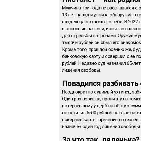
Мужчина три года не расставался с о
13 лет назад мужчина обнаружил в г
владельца оставил его себе. В 2022
в основные части, и, испытав в лесо
для стрельбы патронами. Оружие муж
тысячи рублей он сбыл его знакомом
Кроме того, прошлой осенью же, буд
банковскую карту и совершил с ее п
рублей. Недавно суд назначил 65-ле
лишения свободы.
Повадился разбивать 
Неоднократно судимый ухтинец забир
Один раз воришка, проникнув в помещ
потерпевшему ущерб на общую сумму 
он похитил 5500 рублей, четыре пачк
покерные карты, причинив потерпев
назначен один год лишения свободы.
За что так, дяденька?