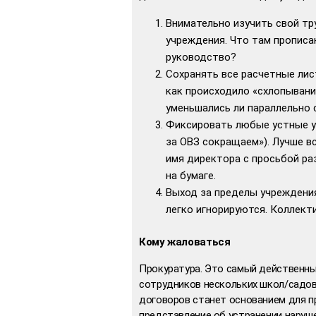
Внимательно изучить свой тр
учреждения. Что там прописан
руководство?
Сохранять все расчетные лис
как происходило «схлопывани
уменьшались ли параллельно
Фиксировать любые устные у
за ОВЗ сокращаем»). Лучше в
имя директора с просьбой ра
на бумаге.
Выход за пределы учреждени
легко игнорируются. Коллект
Кому жаловаться
Прокуратура. Это самый действенный
сотрудников нескольких школ/садов
договоров станет основанием для п
представление об устранении наруше