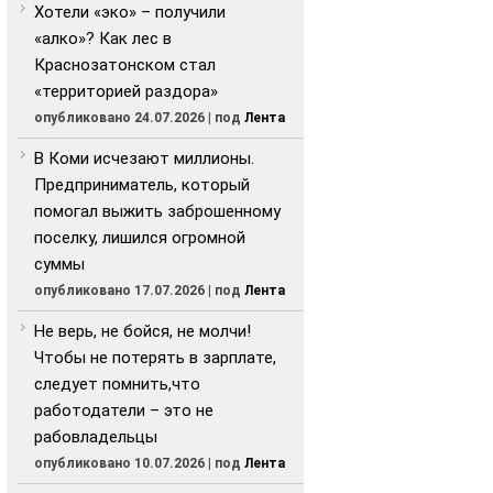
Хотели «эко» – получили
«алко»? Как лес в
Краснозатонском стал
«территорией раздора»
опубликовано 24.07.2026
|
под
Лента
В Коми исчезают миллионы.
Предприниматель, который
помогал выжить заброшенному
поселку, лишился огромной
суммы
опубликовано 17.07.2026
|
под
Лента
Не верь, не бойся, не молчи!
Чтобы не потерять в зарплате,
следует помнить,что
работодатели – это не
рабовладельцы
опубликовано 10.07.2026
|
под
Лента