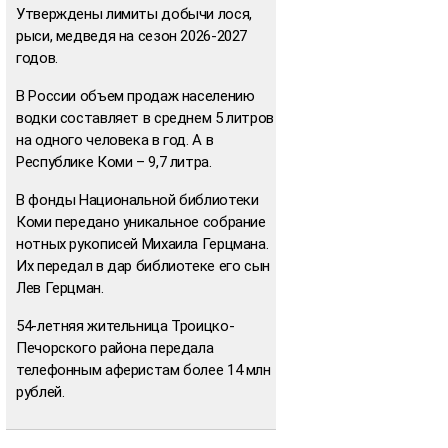
Утверждены лимиты добычи лося,
рыси, медведя на сезон 2026-2027
годов.
В России объем продаж населению
водки составляет в среднем 5 литров
на одного человека в год. А в
Республике Коми – 9,7 литра.
В фонды Национальной библиотеки
Коми передано уникальное собрание
нотных рукописей Михаила Герцмана.
Их передал в дар библиотеке его сын
Лев Герцман.
54-летняя жительница Троицко-
Печорского района передала
телефонным аферистам более 14 млн
рублей.