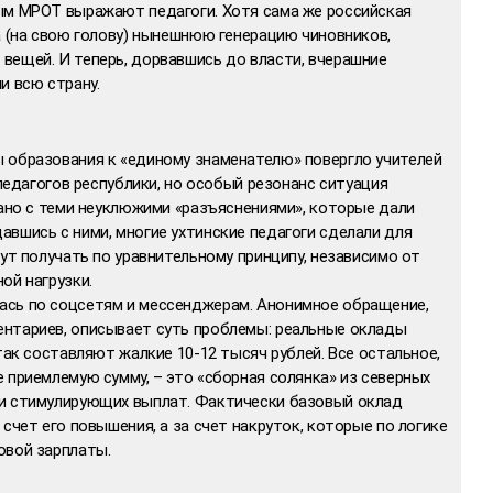
ым МРОТ выражают педагоги. Хотя сама же российская
а (на свою голову) нынешнюю генерацию чиновников,
вещей. И теперь, дорвавшись до власти, вчерашние
и всю страну.
 образования к «единому знаменателю» повергло учителей
 педагогов республики, но особый резонанс ситуация
зано с теми неуклюжими «разъяснениями», которые дали
вшись с ними, многие ухтинские педагоги сделали для
дут получать по уравнительному принципу, независимо от
ой нагрузки.
ась по соцсетям и мессенджерам. Анонимное обращение,
нтариев, описывает суть проблемы: реальные оклады
так составляют жалкие 10-12 тысяч рублей. Все остальное,
 приемлемую сумму, – это «сборная солянка» из северных
 и стимулирующих выплат. Фактически базовый оклад
счет его повышения, а за счет накруток, которые по логике
овой зарплаты.