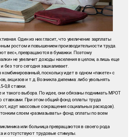
ивная. Один из них гласит, что увеличение зарплаты
ным ростом и повышением производительности труда.
яют вес», превращаются в бумажки. Поэтому
лки» не увеличит доходы населения в целом, а лишь еще
и без того сегодня зашкаливает.
 комбинированный, поскольку идет в одном «пакете» с
ров, акцизов и т.д. Возникла дилемма: либо увольнять
5-0,8 ставки.
 и такого выбора. По идее, они обязаны поднимать МРОТ
со ставками. При этом общий фонд оплаты труда
рот, идут массовые сокращения социальных расходов).
 тонким слоем «размазывать» фонд оплаты по всем
оликлиника или больница превращаются в своего рода
ка и отсутствуют трудовые стимулы.