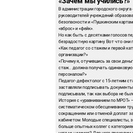
«Зачем мы учились?»
В администрации городского округа 
руководителей учреждений образова
безопасности и «Пушкинским картам
«вброс» и «фейк».
Но как быть с десятками голосов п
безрадостную картину. Вот что они 
«Как педагог со стажем и первой ка
организации?»
«Почему я, отучившись за свои день
стаж… должна получать одинакову
персоналом?»
Педагог-дефектолог с 15-летним ст
заставляли подписывать документы 
подписывали, так как выбора не был
История с «уравниванием по МРОТ» –
систематическом обесценивании тру
сокращением или отменой доплат за
кабинетом. Молодые специалисты, з
больше опытных коллег с категориям
чего мы учимся? Для чего проходим