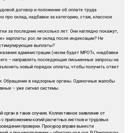
удовой договор и положение об оплате труда
о про оклад, надбавки за категорию, стаж, классное
тки за последние несколько лет. Они наглядно покажут,
е» зарплаты: рос ли оклад после индексации? Не
 стимулирующие выплаты?
казания администрации («всем будет МРОТ», «надбавки
сего – направлять последующие письменные запросы на
зъяснить новый порядок оплаты, чтобы получить ответ
я. Обращение в надзорные органы. Одиночные жалобы
ивные – уже сигнал системы.
 орган в таких случаях. Коллективное заявление от
 с приложением копий расчетных листков и трудовых
роведения проверки. Прокурор вправе вынести
ний, а при неисполнении – обратиться в суд. В Прилузском