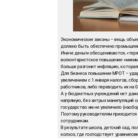
Экономические законы – вещь объект
должно быть обеспечено промышлен
Иначе деньги обесцениваются, «тер
волюнтаристское повышение «минима
больше разгонит инфляцию, которая 
Для бизнеса повышение МРОТ – удар
увеличением с 1 января налогов, сбо
работников, либо переводить их на 0,
А у бюджетных учреждений нет даже
напрямую, без хитрых манипуляций 
государство им не увеличило (наобо
Поэтому руководителям приходится
сотрудникам.
В результате школа, детский сад, п
колхоз, где господствует уравнилов