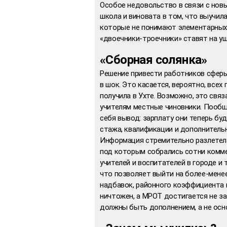
Особое недовольство в связи с нов
школа и виновата в том, что выучил
которые не понимают элементарных 
«двоечники-троечники» ставят на уш
«Сборная солянка»
Решение привести работников сферы
в шок. Это касается, вероятно, всех
получила в Ухте. Возможно, это свя
учителям местные чиновники. Пообща
себя вывод: зарплату они теперь бу
стажа, квалификации и дополнительн
Информация стремительно разлетел
под которым собрались сотни комме
учителей и воспитателей в городе и 
что позволяет выйти на более-менее
надбавок, районного коэффициента
ничтожен, а МРОТ достигается не за 
должны быть дополнением, а не осн