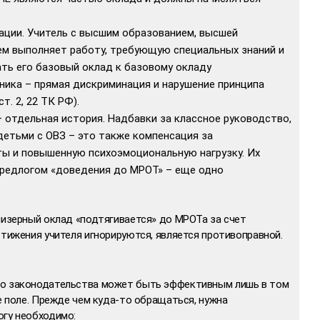
ации. Учитель с высшим образованием, высшей
ем выполняет работу, требующую специальных знаний и
ть его базовый оклад к базовому окладу
ика – прямая дискриминация и нарушение принципа
т. 2, 22 ТК РФ).
 отдельная история. Надбавки за классное руководство,
 детьми с ОВЗ – это также компенсация за
ы и повышенную психоэмоциональную нагрузку. Их
предлогом «доведения до МРОТ» – еще одно
мизерный оклад «подтягивается» до МРОТа за счет
стижения учителя игнорируются, является противоправной.
го законодательства может быть эффективным лишь в том
ое поле. Прежде чем куда-то обращаться, нужна
огу необходимо: