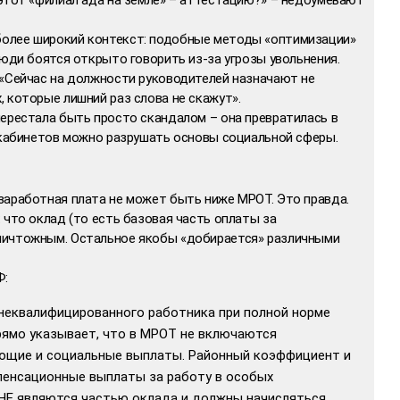
олее широкий контекст: подобные методы «оптимизации»
люди боятся открыто говорить из-за угрозы увольнения.
 «Сейчас на должности руководителей назначают не
 которые лишний раз слова не скажут».
перестала быть просто скандалом – она превратилась в
е кабинетов можно разрушать основы социальной сферы.
заработная плата не может быть ниже МРОТ. Это правда.
 что оклад (то есть базовая часть оплаты за
ничтожным. Остальное якобы «добирается» различными
Ф:
неквалифицированного работника при полной норме
рямо указывает, что в МРОТ не включаются
ющие и социальные выплаты. Районный коэффициент и
пенсационные выплаты за работу в особых
 НЕ являются частью оклада и должны начисляться