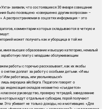
«Ухта» заявили, что состоявшееся 30 января совещание
ния было посвящено «совершенно другим вопросам» –
». А распространяемая в соцсетях информация – это
едагогов, комментарии которых складываются в четкую и
пишут:
тегорией может получать как и уборщица в той же
ги, имея высшее образование и высшую категорию, немалый
ю заработную плату с младшим обслуживающим
ажем работы с горечью рассказывает, как их якобы
о снятии доплат за работу с особыми детьми. «И мы
о! Или работаешь, или увольняешься!»
 лишь верхушка айсберга. Педагоги говорят о
да: индексация окладов незаметно «съедается»
 классное руководство, проверку тетрадей, заведование
а которых идут отдельные субсидии, порой получают
и. Это убивает не только доходы, но и мотивацию. «Для
 этот «филиал ада на земле» – аттестацию?» – недоумевают