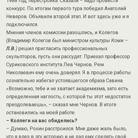
1988 год, перестройка. Сказали – надо провести
конкурс. По итогам первого тура победил Анатолий
Неверов. Объявили второй этап. И вот здесь уже и я
подключился.
Мнения членов комиссии разошлись, и Колегов
(Владимир Колегов был министром культуры Коми –
Л.В.
)
решил пригласить профессиональных
скульпторов, пусть они рассудят. Приехал профессор
Суриковского института Лев Чернов. Рем
Николаевич ему очень доверял. Я в процессе работы
сознательно избегал устоявшегося образа Савина.
«Возможно, тебе и не хватает академизма, зато есть
определенная наглость, с которой ты этот недостаток
преодолеваешь», – сказал мне Чернов. В итоге
остановились на моей работе.
– Коллеги на вас обиделись?
– Думаю, Рохин расстроился. Мне даже жаль было,
что я влез в эту историю и не дал ему сделать свой