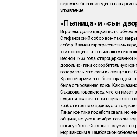
вернулся, был возведен в сан архие
управление.
«Пьяница» и «сын дво
Впрочем, долго цацкаться с обновле
Стефановский собор все-таки закры
собор. Взамен «прогрессистам» перед
«тихоновцев», что вызвало у них вол
Весной 1933 года староцерковники 
довольно-таки оскорбительную крити
говорилось, что если их священник 
Красной армии, что было правдой, т
была откровенная ложь. Как сказано
Сахарова говорилось, что он имеет
судился: «какая-то женщина с него 
«заботится не о церкви, а о том, как
Такая критика подействовала, но не
общине, но уже в ноябре того же го
покинул Усть-Сысольск, служил в го
Моршанским в Тамбовской обновленче