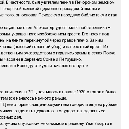
й. В частности, был учителем пения в Печорском земском
 Печорской женской церковно-приходской школы и
ме того, он основал Печорскую народную библиотеку и стал
ое служение отец Александр удостоился набедренника –
ормы, украшенного изображением креста. Его носят под
ы на ленте, перекинутой через правое плечо. За ним
илавка (высокий головной убор) и наперстный крест. Их
редственным руководством открылись храмы в селах Покча
ы часовни в деревнях Сойве и Петрушино.
евели в Вологду, откуда и начался его путь к
е движение в РПЦ появилось в начале 1920-х годов и было
тем все началось намного раньше.
ПЦ некоторые священнослужители говорили еще на рубеже
емились отделить церковь от государства, сделать ее
ковных дел.
служила спусковым механизмом к расколу. Уже 7 марта в