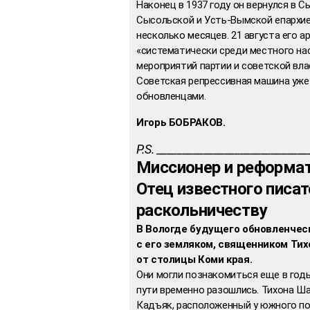
Наконец в 1937 году он вернулся в 
Сысольской и Усть-Вымской епархие
несколько месяцев. 21 августа его а
«систематически среди местного н
мероприятий партии и советской влас
Советская репрессивная машина уже
обновленцами.
Игорь БОБРАКОВ.
P.S. ____________________________
Миссионер и реформат
Отец известного писа
раскольничеству
В Вологде будущего обновленчес
с его земляком, священником Тих
от столицы Коми края.
Они могли познакомиться еще в годы
пути временно разошлись. Тихона Ш
Кадъяк, расположенный у южного побе