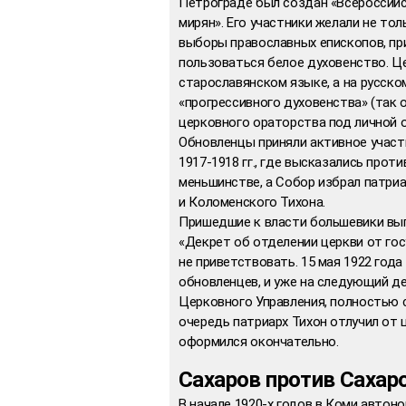
Петрограде был создан «Всероссийс
мирян». Его участники желали не то
выборы православных епископов, пр
пользоваться белое духовенство. Ц
старославянском языке, а на русско
«прогрессивного духовенства» (так 
церковного ораторства под личной 
Обновленцы приняли активное учас
1917-1918 гг., где высказались прот
меньшинстве, а Собор избрал патри
и Коломенского Тихона.
Пришедшие к власти большевики вып
«Декрет об отделении церкви от гос
не приветствовать. 15 мая 1922 го
обновленцев, и уже на следующий д
Церковного Управления, полностью 
очередь патриарх Тихон отлучил от
оформился окончательно.
Сахаров против Сахар
В начале 1920-х годов в Коми автон