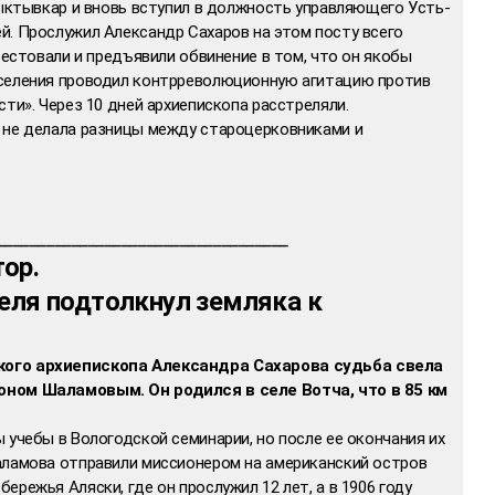
Сыктывкар и вновь вступил в должность управляющего Усть-
й. Прослужил Александр Сахаров на этом посту всего
рестовали и предъявили обвинение в том, что он якобы
аселения проводил контрреволюционную агитацию против
ти». Через 10 дней архиепископа расстреляли.
 не делала разницы между староцерковниками и
____________________________________
ор.
теля подтолкнул земляка к
кого архиепископа Александра Сахарова судьба свела
оном Шаламовым. Он родился в селе Вотча, что в 85 км
 учебы в Вологодской семинарии, но после ее окончания их
аламова отправили миссионером на американский остров
режья Аляски, где он прослужил 12 лет, а в 1906 году