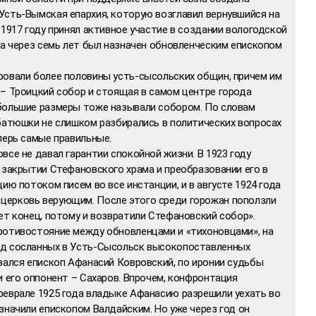
Усть-Вымская епархия, которую возглавил вернувшийся на
 1917 году принял активное участие в создании вологодской
 а через семь лет был назначен обновленческим епископом
ровали более половины усть-сысольских общин, причем им
 – Троицкий собор и стоящая в самом центре города
большие размеры тоже называли собором. По словам
 батюшки не слишком разбирались в политических вопросах
перь самые правильные.
все не давал гарантии спокойной жизни. В 1923 году
 закрытии Стефановского храма и преобразовании его в
ию потоком писем во все инстанции, и в августе 1924 года
церковь верующим. После этого среди горожан поползли
ет конец, потому и возвратили Стефановский собор».
ротивостояние между обновленцами и «тихоновцами», на
яд сосланных в Усть-Сысольск высокопоставленных
зался епископ Афанасий Ковровский, по иронии судьбы
и его оппонент – Сахаров. Впрочем, конфронтация
феврале 1925 года владыке Афанасию разрешили уехать во
значили епископом Валдайским. Но уже через год он