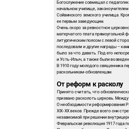
Богослужение совмещал с педагогико
начальном училище, законоучителем
Сойвинского земского училища. Кро
ее первым заведующим.
Очень скоро за ревностное церковн
матерчатого плата прямоугольной ф
литургическим поясом с левой сторон
последовали и другие награды – кам
было за что давать. Под его непос
и Усть-Илыч, а также были возведен
В 1910 году молодого священника пер
раскольникам-обновленцам.
От реформ к расколу
Принято считать, что обновленческо
призвано расколоть церковь. Между 
О необходимости реформирования Р
XIX-XX веков. Прежде всего они стр
независимой при решении внутрицер
Февральская революция 1917 года по