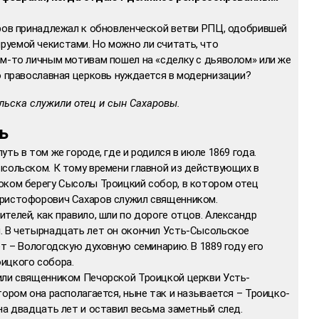
аров принадлежал к обновленческой ветви РПЦ, одобрившей
уемой чекистами. Но можно ли считать, что
им-то личным мотивам пошел на «сделку с дьяволом» или же
о православная церковь нуждается в модернизации?
льска служили отец и сын Сахаровы.
ь
ть в том же городе, где и родился в июле 1869 года.
ысольском. К тому времени главной из действующих в
оком берегу Сысолы Троицкий собор, в котором отец
Христофорович Сахаров служил священником.
телей, как правило, шли по дороге отцов. Александр
. В четырнадцать лет он окончил Усть-Сысольское
ет – Вологодскую духовную семинарию. В 1889 году его
ицкого собора.
или священником Печорской Троицкой церкви Усть-
тором она располагается, ныне так и называется – Троицко-
на двадцать лет и оставил весьма заметный след.