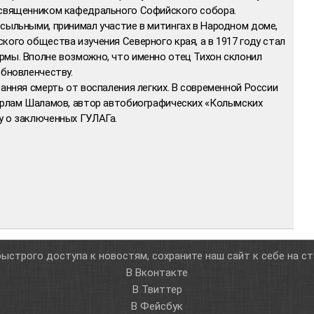
 священником кафедрального Софийского собора.
сыльными, принимал участие в митингах в Народном доме,
кого общества изучения Северного края, а в 1917 году стал
рмы. Вполне возможно, что именно отец Тихон склонил
обновленчеству.
ранняя смерть от воспаления легких. В современной России
Варлам Шаламов, автор автобиографических «Колымских
у о заключенных ГУЛАГа.
ыстрого доступа к новостям, сохраните наш сайт к себе на с
В Вконтакте
В Твиттер
В Фейсбук