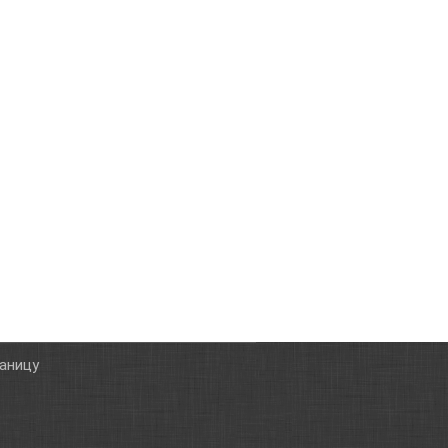
таницу