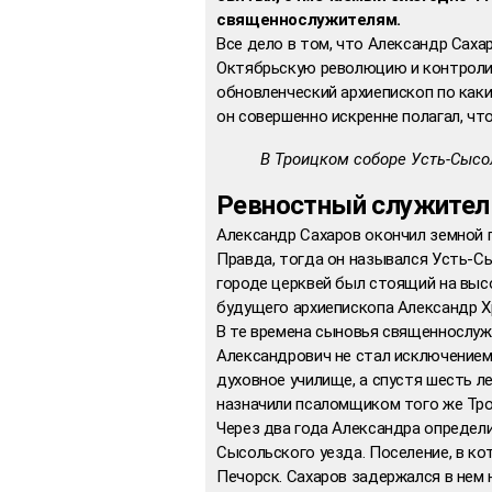
священнослужителям.
Все дело в том, что Александр Сах
Октябрьскую революцию и контролир
обновленческий архиепископ по как
он совершенно искренне полагал, чт
В Троицком соборе Усть-Сысо
Ревностный служител
Александр Сахаров окончил земной пу
Правда, тогда он назывался Усть-С
городе церквей был стоящий на выс
будущего архиепископа Александр 
В те времена сыновья священнослужи
Александрович не стал исключением
духовное училище, а спустя шесть л
назначили псаломщиком того же Тро
Через два года Александра определ
Сысольского уезда. Поселение, в ко
Печорск. Сахаров задержался в нем 