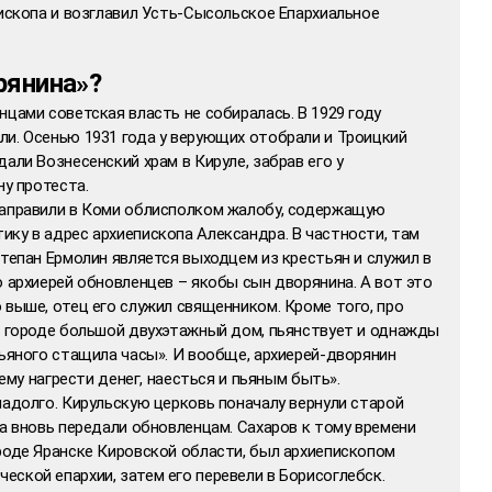
пископа и возглавил Усть-Сысольское Епархиальное
рянина»?
нцами советская власть не собиралась. В 1929 году
ли. Осенью 1931 года у верующих отобрали и Троицкий
али Вознесенский храм в Кируле, забрав его у
ну протеста.
направили в Коми облисполком жалобу, содержащую
ку в адрес архиепископа Александра. В частности, там
Степан Ермолин является выходцем из крестьян и служил в
о архиерей обновленцев – якобы сын дворянина. А вот это
 выше, отец его служил священником. Кроме того, про
 в городе большой двухэтажный дом, пьянствует и однажды
пьяного стащила часы». И вообще, архиерей-дворянин
 ему нагрести денег, наесться и пьяным быть».
надолго. Кирульскую церковь поначалу вернули старой
да вновь передали обновленцам. Сахаров к тому времени
роде Яранске Кировской области, был архиепископом
ской епархии, затем его перевели в Борисоглебск.