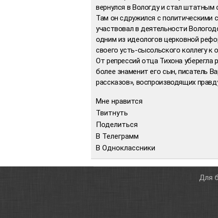
вернулся в Вологду и стал штатным
Там он сдружился с политическими с
участвовал в деятельности Вологодс
одним из идеологов церковной рефо
своего усть-сысольского коллегу к 
От репрессий отца Тихона уберегла 
более знаменит его сын, писатель 
рассказов», воспроизводящих правд
Мне нравится
Твитнуть
Поделиться
В Телеграмм
В Одноклассники
Для б