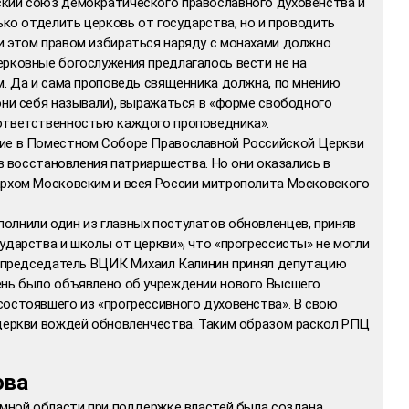
кий союз демократического православного духовенства и
лько отделить церковь от государства, но и проводить
и этом правом избираться наряду с монахами должно
ерковные богослужения предлагалось вести не на
м. Да и сама проповедь священника должна, по мнению
они себя называли), выражаться в «форме свободного
ответственностью каждого проповедника».
тие в Поместном Соборе Православной Российской Церкви
ив восстановления патриаршества. Но они оказались в
архом Московским и всея России митрополита Московского
олнили один из главных постулатов обновленцев, приняв
ударства и школы от церкви», что «прогрессисты» не могли
да председатель ВЦИК Михаил Калинин принял депутацию
ень было объявлено об учреждении нового Высшего
состоявшего из «прогрессивного духовенства». В свою
 церкви вождей обновленчества. Таким образом раскол РПЦ
ова
омной области при поддержке властей была создана