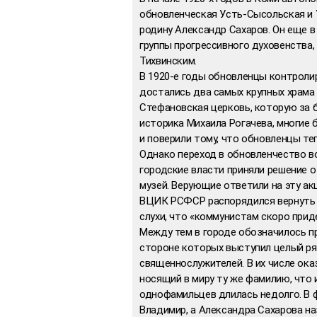
обновленческая Усть-Сысольская и 
родину Александр Сахаров. Он еще в
группы прогрессивного духовенства,
Тихвинским.
В 1920-е годы обновленцы контроли
достались два самых крупных храма
Стефановская церковь, которую за 
историка Михаила Рогачева, многие
и поверили тому, что обновленцы те
Однако переход в обновленчество во
городские власти приняли решение о
музей. Верующие ответили на эту акц
ВЦИК РСФСР распорядился вернуть 
слухи, что «коммунистам скоро прид
Между тем в городе обозначилось п
стороне которых выступил целый р
священнослужителей. В их числе ока
носящий в миру ту же фамилию, что 
однофамильцев длилась недолго. В 
Владимир, а Александра Сахарова на