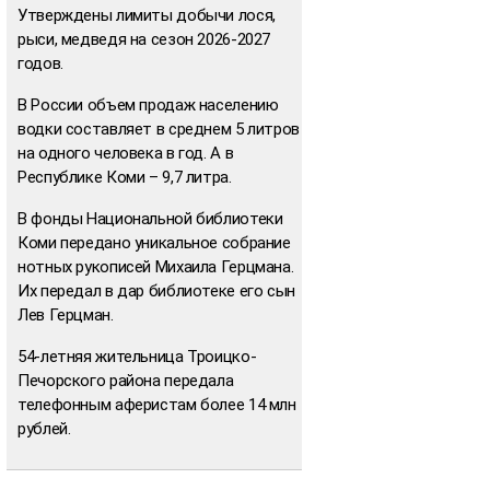
Утверждены лимиты добычи лося,
рыси, медведя на сезон 2026-2027
годов.
В России объем продаж населению
водки составляет в среднем 5 литров
на одного человека в год. А в
Республике Коми – 9,7 литра.
В фонды Национальной библиотеки
Коми передано уникальное собрание
нотных рукописей Михаила Герцмана.
Их передал в дар библиотеке его сын
Лев Герцман.
54-летняя жительница Троицко-
Печорского района передала
телефонным аферистам более 14 млн
рублей.