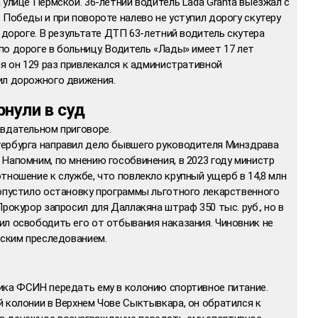
 улице Пермской. 36-летний водитель Lada Granta выезжал с
 Победы и при повороте налево не уступил дорогу скутеру
 дороге. В результате ДТП 63-летний водитель скутера
о дороге в больницу. Водитель «Лады» имеет 17 лет
мя он 129 раз привлекался к административной
ил дорожного движения.
нули в суд
авдательном приговоре.
ербурга направил дело бывшего руководителя Минздрава
Напомним, по мнению гособвинения, в 2023 году министр
тношение к службе, что повлекло крупный ущерб в 14,8 млн
допустило остановку программы льготного лекарственного
рокурор запросил для Даллакяна штраф 350 тыс. руб., но в
ил освободить его от отбывания наказания. Чиновник не
еским преследованием.
ика ФСИН передать ему в колонию спортивное питание.
 колонии в Верхнем Чове Сыктывкара, он обратился к