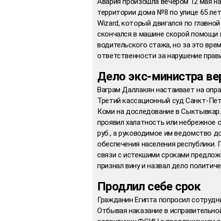
Авария произошла вечером 12 мая на
территории дома №8 по улице 65 лет
Wizard, который двигался по главной
скончался в машине скорой помощи п
водительского стажа, но за это вре
ответственности за нарушение прав
Дело экс-министра вер
Ваграм Даллакян настаивает на опр
Третий кассационный суд Санкт-Пет
Коми на доследование в Сыктывкар. 
проявил халатность или небрежное о
руб., а руководимое им ведомство 
обеспечения населения республики. П
связи с истекшими сроками предлож
признал вину и назвал дело политич
Продлил себе срок
Гражданин Египта попросил сотрудн
Отбывая наказание в исправительной