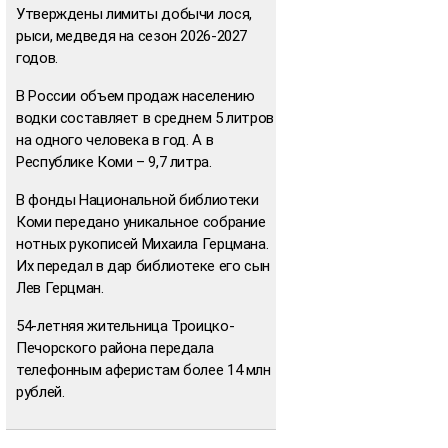
Утверждены лимиты добычи лося,
рыси, медведя на сезон 2026-2027
годов.
В России объем продаж населению
водки составляет в среднем 5 литров
на одного человека в год. А в
Республике Коми – 9,7 литра.
В фонды Национальной библиотеки
Коми передано уникальное собрание
нотных рукописей Михаила Герцмана.
Их передал в дар библиотеке его сын
Лев Герцман.
54-летняя жительница Троицко-
Печорского района передала
телефонным аферистам более 14 млн
рублей.