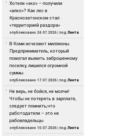
Хотели «эко» – получили
«алко»? Как лес в
Краснозатонском стал
«территорией раздора»
опубликовано 24.07.2026
|
под
Лента
В Коми исчезают миллионы.
Предприниматель, который
помогал выжить заброшенному
поселку, лишился огромной
суммы
опубликовано 17.07.2026
|
под
Лента
Не верь, не бойся, не молчи!
Чтобы не потерять в зарплате,
следует помнить,что
работодатели – это не
рабовладельцы
опубликовано 10.07.2026
|
под
Лента