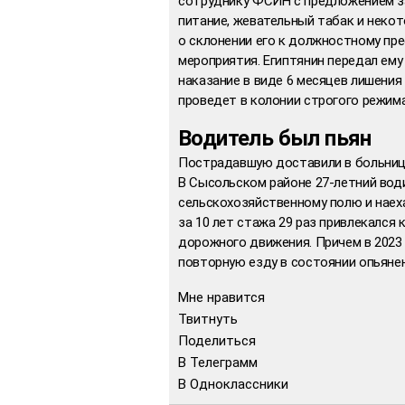
сотруднику ФСИН с предложением з
питание, жевательный табак и неко
о склонении его к должностному пр
мероприятия. Египтянин передал ему
наказание в виде 6 месяцев лишения
проведет в колонии строгого режима
Водитель был пьян
Пострадавшую доставили в больниц
В Сысольском районе 27-летний води
сельскохозяйственному полю и наеха
за 10 лет стажа 29 раз привлекался
дорожного движения. Причем в 2023 
повторную езду в состоянии опьянен
Мне нравится
Твитнуть
Поделиться
В Телеграмм
В Одноклассники