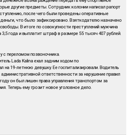
а денежное вознаграждение передать ему спортивное
торые другие предметы. Сотрудник колонии написал рапорт
еступлению, после чего были проведены оперативные
 деньги, что было зафиксировано. Взяткодателю назначено
 свободы. В итоге по совокупности преступлений мужчина
 3,5 года и выплатит штраф в размере 55 тысяч 407 рублей.
у с переломом позвоночника.
тель Lada Kalina ехал задним ходом по
л на 19-летнюю девушку. Ее госпитализировали. Водитель
 к административной ответственности за нарушение правил
году он был лишен права управления транспортом за
ия. Теперь ему грозит новое уголовное дело.